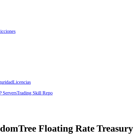
icciones
guridad
Licencias
 Servers
Trading Skill Repo
sdomTree Floating Rate Treasur