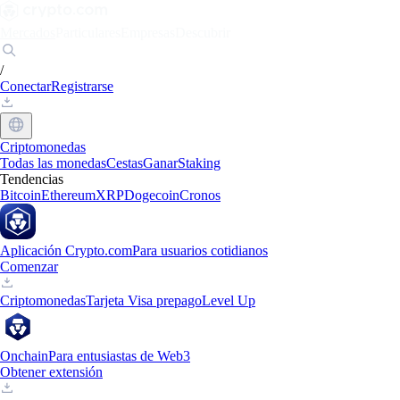
Mercados
Particulares
Empresas
Descubrir
/
Conectar
Registrarse
Criptomonedas
Todas las monedas
Cestas
Ganar
Staking
Tendencias
Bitcoin
Ethereum
XRP
Dogecoin
Cronos
Aplicación Crypto.com
Para usuarios cotidianos
Comenzar
Criptomonedas
Tarjeta Visa prepago
Level Up
Onchain
Para entusiastas de Web3
Obtener extensión