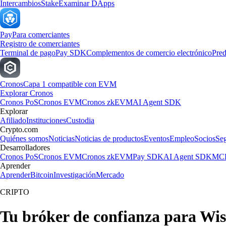
Intercambios
Stake
Examinar DApps
Pay
Para comerciantes
Registro de comerciantes
Terminal de pago
Pay SDK
Complementos de comercio electrónico
Pred
Cronos
Capa 1 compatible con EVM
Explorar Cronos
Cronos PoS
Cronos EVM
Cronos zkEVM
AI Agent SDK
Explorar
Afiliado
Instituciones
Custodia
Crypto.com
Quiénes somos
Noticias
Noticias de productos
Eventos
Empleo
Socios
Se
Desarrolladores
Cronos PoS
Cronos EVM
Cronos zkEVM
Pay SDK
AI Agent SDK
MCP
Aprender
Aprender
Bitcoin
Investigación
Mercado
CRIPTO
Tu bróker de confianza para Wi