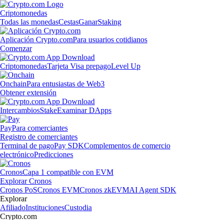
Criptomonedas
Todas las monedas
Cestas
Ganar
Staking
Aplicación Crypto.com
Para usuarios cotidianos
Comenzar
Criptomonedas
Tarjeta Visa prepago
Level Up
Onchain
Para entusiastas de Web3
Obtener extensión
Intercambios
Stake
Examinar DApps
Pay
Para comerciantes
Registro de comerciantes
Terminal de pago
Pay SDK
Complementos de comercio
electrónico
Predicciones
Cronos
Capa 1 compatible con EVM
Explorar Cronos
Cronos PoS
Cronos EVM
Cronos zkEVM
AI Agent SDK
Explorar
Afiliado
Instituciones
Custodia
Crypto.com