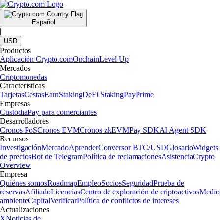
Español
|
USD
Productos
Aplicación Crypto.com
Onchain
Level Up
Mercados
Criptomonedas
Características
Tarjetas
Cestas
Earn
Staking
DeFi Staking
Pay
Prime
Empresas
Custodia
Pay para comerciantes
Desarrolladores
Cronos PoS
Cronos EVM
Cronos zkEVM
Pay SDK
AI Agent SDK
Recursos
Investigación
Mercado
Aprender
Conversor BTC/USD
Glosario
Widgets
de precios
Bot de Telegram
Política de reclamaciones
Asistencia
Crypto
Overview
Empresa
Quiénes somos
Roadmap
Empleo
Socios
Seguridad
Prueba de
reservas
Afiliado
Licencias
Centro de exploración de criptoactivos
Medio
ambiente
Capital
Verificar
Política de conflictos de intereses
Actualizaciones
X
Noticias de