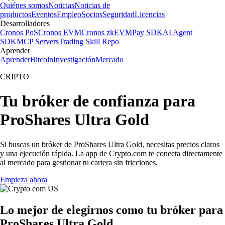
Quiénes somos
Noticias
Noticias de
productos
Eventos
Empleo
Socios
Seguridad
Licencias
Desarrolladores
Cronos PoS
Cronos EVM
Cronos zkEVM
Pay SDK
AI Agent
SDK
MCP Servers
Trading Skill Repo
Aprender
Aprender
Bitcoin
Investigación
Mercado
CRIPTO
Tu bróker de confianza para
ProShares Ultra Gold
Si buscas un bróker de ProShares Ultra Gold, necesitas precios claros
y una ejecución rápida. La app de Crypto.com te conecta directamente
al mercado para gestionar tu cartera sin fricciones.
Empieza ahora
Lo mejor de elegirnos como tu bróker para
ProShares Ultra Gold