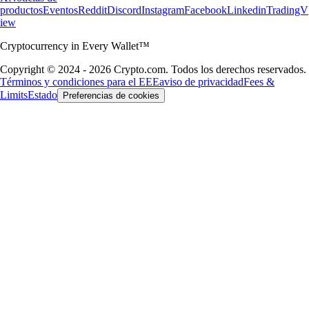
productos
Eventos
Reddit
Discord
Instagram
Facebook
Linkedin
TradingV
iew
Cryptocurrency in Every Wallet™
Copyright © 2024 - 2026 Crypto.com. Todos los derechos reservados.
Términos y condiciones para el EEE
aviso de privacidad
Fees &
Limits
Estado
Preferencias de cookies