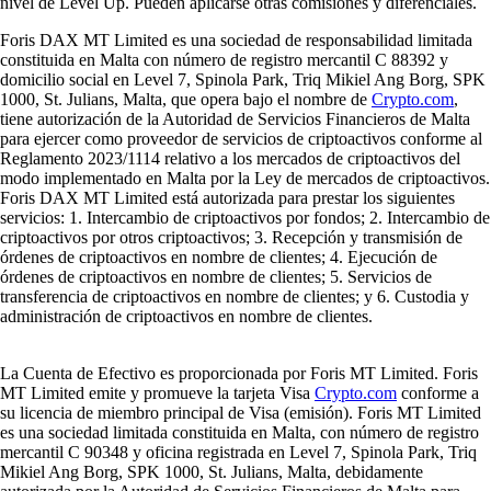
nivel de Level Up. Pueden aplicarse otras comisiones y diferenciales.
Foris DAX MT Limited es una sociedad de responsabilidad limitada
constituida en Malta con número de registro mercantil C 88392 y
domicilio social en Level 7, Spinola Park, Triq Mikiel Ang Borg, SPK
1000, St. Julians, Malta, que opera bajo el nombre de
Crypto.com
,
tiene autorización de la Autoridad de Servicios Financieros de Malta
para ejercer como proveedor de servicios de criptoactivos conforme al
Reglamento 2023/1114 relativo a los mercados de criptoactivos del
modo implementado en Malta por la Ley de mercados de criptoactivos.
Foris DAX MT Limited está autorizada para prestar los siguientes
servicios: 1. Intercambio de criptoactivos por fondos; 2. Intercambio de
criptoactivos por otros criptoactivos; 3. Recepción y transmisión de
órdenes de criptoactivos en nombre de clientes; 4. Ejecución de
órdenes de criptoactivos en nombre de clientes; 5. Servicios de
transferencia de criptoactivos en nombre de clientes; y 6. Custodia y
administración de criptoactivos en nombre de clientes.
La Cuenta de Efectivo es proporcionada por Foris MT Limited. Foris
MT Limited emite y promueve la tarjeta Visa
Crypto.com
conforme a
su licencia de miembro principal de Visa (emisión). Foris MT Limited
es una sociedad limitada constituida en Malta, con número de registro
mercantil C 90348 y oficina registrada en Level 7, Spinola Park, Triq
Mikiel Ang Borg, SPK 1000, St. Julians, Malta, debidamente