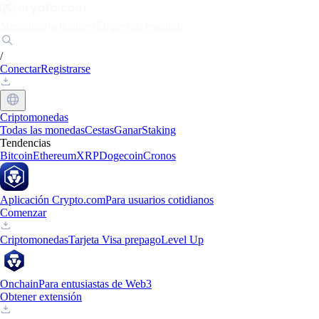
Mercados
Particulares
Empresas
Descubrir
/
Conectar
Registrarse
Criptomonedas
Todas las monedas
Cestas
Ganar
Staking
Tendencias
Bitcoin
Ethereum
XRP
Dogecoin
Cronos
Aplicación Crypto.com
Para usuarios cotidianos
Comenzar
Criptomonedas
Tarjeta Visa prepago
Level Up
Onchain
Para entusiastas de Web3
Obtener extensión