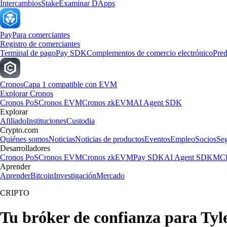
Intercambios
Stake
Examinar DApps
Pay
Para comerciantes
Registro de comerciantes
Terminal de pago
Pay SDK
Complementos de comercio electrónico
Pred
Cronos
Capa 1 compatible con EVM
Explorar Cronos
Cronos PoS
Cronos EVM
Cronos zkEVM
AI Agent SDK
Explorar
Afiliado
Instituciones
Custodia
Crypto.com
Quiénes somos
Noticias
Noticias de productos
Eventos
Empleo
Socios
Se
Desarrolladores
Cronos PoS
Cronos EVM
Cronos zkEVM
Pay SDK
AI Agent SDK
MCP
Aprender
Aprender
Bitcoin
Investigación
Mercado
CRIPTO
Tu bróker de confianza para Tyle