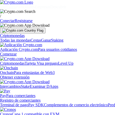
Mercados
Particulares
Empresas
Descubrir
/
Conectar
Registrarse
Criptomonedas
Todas las monedas
Cestas
Ganar
Staking
Aplicación Crypto.com
Para usuarios cotidianos
Comenzar
Criptomonedas
Tarjeta Visa prepago
Level Up
Onchain
Para entusiastas de Web3
Obtener extensión
Intercambios
Stake
Examinar DApps
Pay
Para comerciantes
Registro de comerciantes
Terminal de pago
Pay SDK
Complementos de comercio electrónico
Pred
Cronos
Capa 1 compatible con EVM