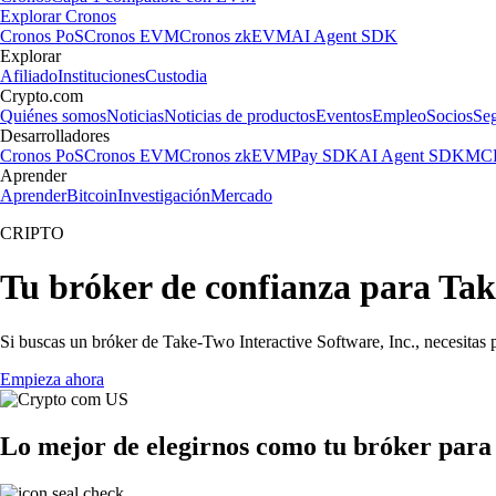
Explorar Cronos
Cronos PoS
Cronos EVM
Cronos zkEVM
AI Agent SDK
Explorar
Afiliado
Instituciones
Custodia
Crypto.com
Quiénes somos
Noticias
Noticias de productos
Eventos
Empleo
Socios
Se
Desarrolladores
Cronos PoS
Cronos EVM
Cronos zkEVM
Pay SDK
AI Agent SDK
MCP
Aprender
Aprender
Bitcoin
Investigación
Mercado
CRIPTO
Tu bróker de confianza para Tak
Si buscas un bróker de Take-Two Interactive Software, Inc., necesitas p
Empieza ahora
Lo mejor de elegirnos como tu bróker para 