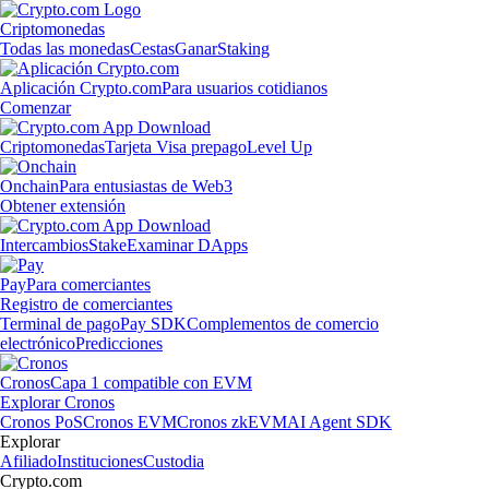
Criptomonedas
Todas las monedas
Cestas
Ganar
Staking
Aplicación Crypto.com
Para usuarios cotidianos
Comenzar
Criptomonedas
Tarjeta Visa prepago
Level Up
Onchain
Para entusiastas de Web3
Obtener extensión
Intercambios
Stake
Examinar DApps
Pay
Para comerciantes
Registro de comerciantes
Terminal de pago
Pay SDK
Complementos de comercio
electrónico
Predicciones
Cronos
Capa 1 compatible con EVM
Explorar Cronos
Cronos PoS
Cronos EVM
Cronos zkEVM
AI Agent SDK
Explorar
Afiliado
Instituciones
Custodia
Crypto.com