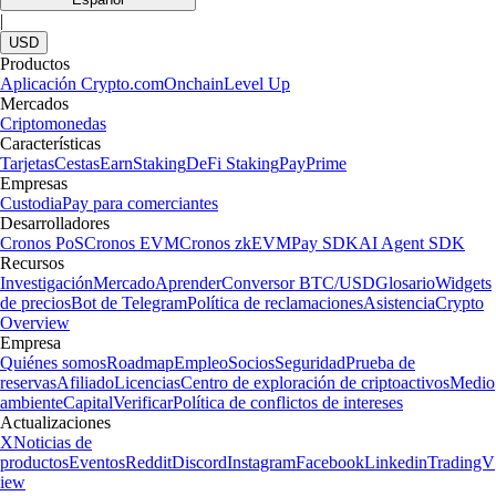
|
USD
Productos
Aplicación Crypto.com
Onchain
Level Up
Mercados
Criptomonedas
Características
Tarjetas
Cestas
Earn
Staking
DeFi Staking
Pay
Prime
Empresas
Custodia
Pay para comerciantes
Desarrolladores
Cronos PoS
Cronos EVM
Cronos zkEVM
Pay SDK
AI Agent SDK
Recursos
Investigación
Mercado
Aprender
Conversor BTC/USD
Glosario
Widgets
de precios
Bot de Telegram
Política de reclamaciones
Asistencia
Crypto
Overview
Empresa
Quiénes somos
Roadmap
Empleo
Socios
Seguridad
Prueba de
reservas
Afiliado
Licencias
Centro de exploración de criptoactivos
Medio
ambiente
Capital
Verificar
Política de conflictos de intereses
Actualizaciones
X
Noticias de
productos
Eventos
Reddit
Discord
Instagram
Facebook
Linkedin
TradingV
iew