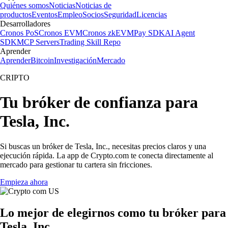
Quiénes somos
Noticias
Noticias de
productos
Eventos
Empleo
Socios
Seguridad
Licencias
Desarrolladores
Cronos PoS
Cronos EVM
Cronos zkEVM
Pay SDK
AI Agent
SDK
MCP Servers
Trading Skill Repo
Aprender
Aprender
Bitcoin
Investigación
Mercado
CRIPTO
Tu bróker de confianza para
Tesla, Inc.
Si buscas un bróker de Tesla, Inc., necesitas precios claros y una
ejecución rápida. La app de Crypto.com te conecta directamente al
mercado para gestionar tu cartera sin fricciones.
Empieza ahora
Lo mejor de elegirnos como tu bróker para
Tesla, Inc.