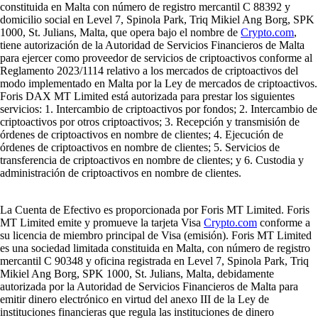
constituida en Malta con número de registro mercantil C 88392 y
domicilio social en Level 7, Spinola Park, Triq Mikiel Ang Borg, SPK
1000, St. Julians, Malta, que opera bajo el nombre de
Crypto.com
,
tiene autorización de la Autoridad de Servicios Financieros de Malta
para ejercer como proveedor de servicios de criptoactivos conforme al
Reglamento 2023/1114 relativo a los mercados de criptoactivos del
modo implementado en Malta por la Ley de mercados de criptoactivos.
Foris DAX MT Limited está autorizada para prestar los siguientes
servicios: 1. Intercambio de criptoactivos por fondos; 2. Intercambio de
criptoactivos por otros criptoactivos; 3. Recepción y transmisión de
órdenes de criptoactivos en nombre de clientes; 4. Ejecución de
órdenes de criptoactivos en nombre de clientes; 5. Servicios de
transferencia de criptoactivos en nombre de clientes; y 6. Custodia y
administración de criptoactivos en nombre de clientes.
La Cuenta de Efectivo es proporcionada por Foris MT Limited. Foris
MT Limited emite y promueve la tarjeta Visa
Crypto.com
conforme a
su licencia de miembro principal de Visa (emisión). Foris MT Limited
es una sociedad limitada constituida en Malta, con número de registro
mercantil C 90348 y oficina registrada en Level 7, Spinola Park, Triq
Mikiel Ang Borg, SPK 1000, St. Julians, Malta, debidamente
autorizada por la Autoridad de Servicios Financieros de Malta para
emitir dinero electrónico en virtud del anexo III de la Ley de
instituciones financieras que regula las instituciones de dinero