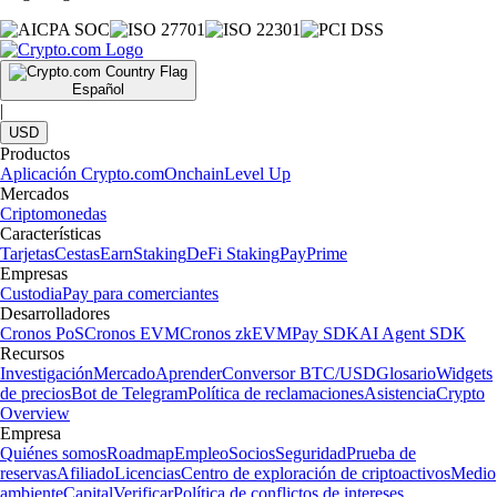
Español
|
USD
Productos
Aplicación Crypto.com
Onchain
Level Up
Mercados
Criptomonedas
Características
Tarjetas
Cestas
Earn
Staking
DeFi Staking
Pay
Prime
Empresas
Custodia
Pay para comerciantes
Desarrolladores
Cronos PoS
Cronos EVM
Cronos zkEVM
Pay SDK
AI Agent SDK
Recursos
Investigación
Mercado
Aprender
Conversor BTC/USD
Glosario
Widgets
de precios
Bot de Telegram
Política de reclamaciones
Asistencia
Crypto
Overview
Empresa
Quiénes somos
Roadmap
Empleo
Socios
Seguridad
Prueba de
reservas
Afiliado
Licencias
Centro de exploración de criptoactivos
Medio
ambiente
Capital
Verificar
Política de conflictos de intereses