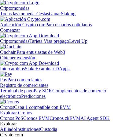
Criptomonedas
Todas las monedas
Cestas
Ganar
Staking
Aplicación Crypto.com
Para usuarios cotidianos
Comenzar
Criptomonedas
Tarjeta Visa prepago
Level Up
Onchain
Para entusiastas de Web3
Obtener extensión
Intercambios
Stake
Examinar DApps
Pay
Para comerciantes
Registro de comerciantes
Terminal de pago
Pay SDK
Complementos de comercio
electrónico
Predicciones
Cronos
Capa 1 compatible con EVM
Explorar Cronos
Cronos PoS
Cronos EVM
Cronos zkEVM
AI Agent SDK
Explorar
Afiliado
Instituciones
Custodia
Crypto.com