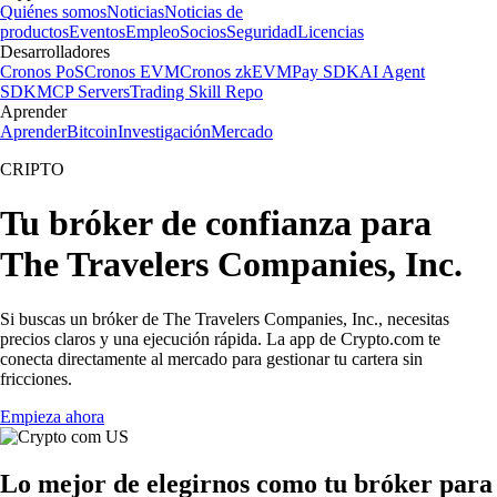
Quiénes somos
Noticias
Noticias de
productos
Eventos
Empleo
Socios
Seguridad
Licencias
Desarrolladores
Cronos PoS
Cronos EVM
Cronos zkEVM
Pay SDK
AI Agent
SDK
MCP Servers
Trading Skill Repo
Aprender
Aprender
Bitcoin
Investigación
Mercado
CRIPTO
Tu bróker de confianza para
The Travelers Companies, Inc.
Si buscas un bróker de The Travelers Companies, Inc., necesitas
precios claros y una ejecución rápida. La app de Crypto.com te
conecta directamente al mercado para gestionar tu cartera sin
fricciones.
Empieza ahora
Lo mejor de elegirnos como tu bróker para