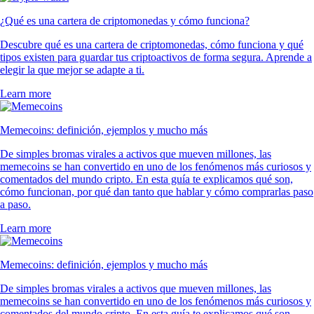
¿Qué es una cartera de criptomonedas y cómo funciona?
Descubre qué es una cartera de criptomonedas, cómo funciona y qué
tipos existen para guardar tus criptoactivos de forma segura. Aprende a
elegir la que mejor se adapte a ti.
Learn more
Memecoins: definición, ejemplos y mucho más
De simples bromas virales a activos que mueven millones, las
memecoins se han convertido en uno de los fenómenos más curiosos y
comentados del mundo cripto. En esta guía te explicamos qué son,
cómo funcionan, por qué dan tanto que hablar y cómo comprarlas paso
a paso.
Learn more
Memecoins: definición, ejemplos y mucho más
De simples bromas virales a activos que mueven millones, las
memecoins se han convertido en uno de los fenómenos más curiosos y
comentados del mundo cripto. En esta guía te explicamos qué son,