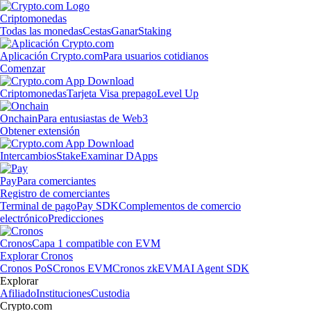
Criptomonedas
Todas las monedas
Cestas
Ganar
Staking
Aplicación Crypto.com
Para usuarios cotidianos
Comenzar
Criptomonedas
Tarjeta Visa prepago
Level Up
Onchain
Para entusiastas de Web3
Obtener extensión
Intercambios
Stake
Examinar DApps
Pay
Para comerciantes
Registro de comerciantes
Terminal de pago
Pay SDK
Complementos de comercio
electrónico
Predicciones
Cronos
Capa 1 compatible con EVM
Explorar Cronos
Cronos PoS
Cronos EVM
Cronos zkEVM
AI Agent SDK
Explorar
Afiliado
Instituciones
Custodia
Crypto.com