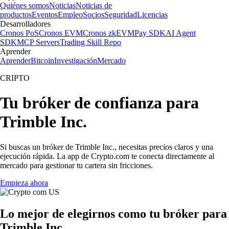
Quiénes somos
Noticias
Noticias de
productos
Eventos
Empleo
Socios
Seguridad
Licencias
Desarrolladores
Cronos PoS
Cronos EVM
Cronos zkEVM
Pay SDK
AI Agent
SDK
MCP Servers
Trading Skill Repo
Aprender
Aprender
Bitcoin
Investigación
Mercado
CRIPTO
Tu bróker de confianza para
Trimble Inc.
Si buscas un bróker de Trimble Inc., necesitas precios claros y una
ejecución rápida. La app de Crypto.com te conecta directamente al
mercado para gestionar tu cartera sin fricciones.
Empieza ahora
Lo mejor de elegirnos como tu bróker para
Trimble Inc.