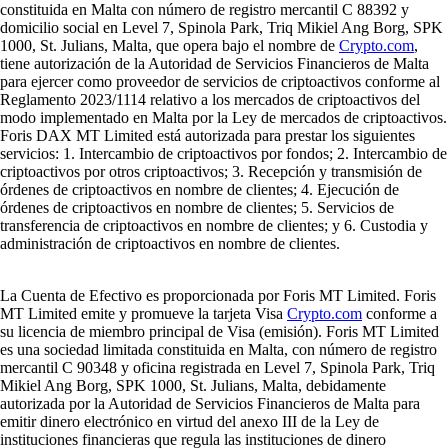
constituida en Malta con número de registro mercantil C 88392 y
domicilio social en Level 7, Spinola Park, Triq Mikiel Ang Borg, SPK
1000, St. Julians, Malta, que opera bajo el nombre de
Crypto.com
,
tiene autorización de la Autoridad de Servicios Financieros de Malta
para ejercer como proveedor de servicios de criptoactivos conforme al
Reglamento 2023/1114 relativo a los mercados de criptoactivos del
modo implementado en Malta por la Ley de mercados de criptoactivos.
Foris DAX MT Limited está autorizada para prestar los siguientes
servicios: 1. Intercambio de criptoactivos por fondos; 2. Intercambio de
criptoactivos por otros criptoactivos; 3. Recepción y transmisión de
órdenes de criptoactivos en nombre de clientes; 4. Ejecución de
órdenes de criptoactivos en nombre de clientes; 5. Servicios de
transferencia de criptoactivos en nombre de clientes; y 6. Custodia y
administración de criptoactivos en nombre de clientes.
La Cuenta de Efectivo es proporcionada por Foris MT Limited. Foris
MT Limited emite y promueve la tarjeta Visa
Crypto.com
conforme a
su licencia de miembro principal de Visa (emisión). Foris MT Limited
es una sociedad limitada constituida en Malta, con número de registro
mercantil C 90348 y oficina registrada en Level 7, Spinola Park, Triq
Mikiel Ang Borg, SPK 1000, St. Julians, Malta, debidamente
autorizada por la Autoridad de Servicios Financieros de Malta para
emitir dinero electrónico en virtud del anexo III de la Ley de
instituciones financieras que regula las instituciones de dinero