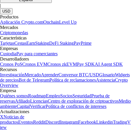
|
USD
Productos
Aplicación Crypto.com
Onchain
Level Up
Mercados
Criptomonedas
Características
Tarjetas
Cestas
Earn
Staking
DeFi Staking
Pay
Prime
Empresas
Custodia
Pay para comerciantes
Desarrolladores
Cronos PoS
Cronos EVM
Cronos zkEVM
Pay SDK
AI Agent SDK
Recursos
Investigación
Mercado
Aprender
Conversor BTC/USD
Glosario
Widgets
de precios
Bot de Telegram
Política de reclamaciones
Asistencia
Crypto
Overview
Empresa
Quiénes somos
Roadmap
Empleo
Socios
Seguridad
Prueba de
reservas
Afiliado
Licencias
Centro de exploración de criptoactivos
Medio
ambiente
Capital
Verificar
Política de conflictos de intereses
Actualizaciones
X
Noticias de
productos
Eventos
Reddit
Discord
Instagram
Facebook
Linkedin
TradingV
iew