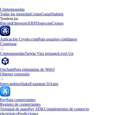
Criptomonedas
Todas las monedas
Cestas
Ganar
Staking
Tendencias
Bitcoin
Ethereum
XRP
Dogecoin
Cronos
Aplicación Crypto.com
Para usuarios cotidianos
Comenzar
Criptomonedas
Tarjeta Visa prepago
Level Up
Onchain
Para entusiastas de Web3
Obtener extensión
Intercambios
Stake
Examinar DApps
Pay
Para comerciantes
Registro de comerciantes
Terminal de pago
Pay SDK
Complementos de comercio
electrónico
Predicciones