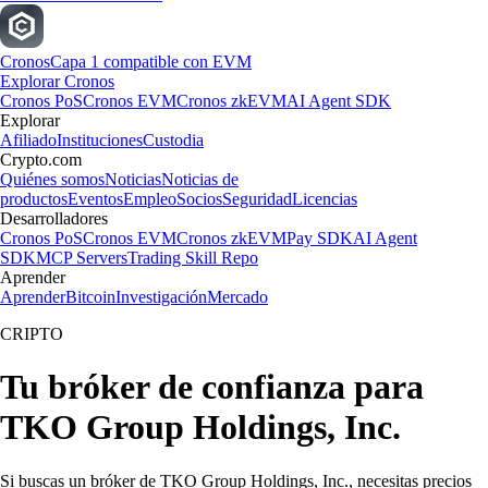
Cronos
Capa 1 compatible con EVM
Explorar Cronos
Cronos PoS
Cronos EVM
Cronos zkEVM
AI Agent SDK
Explorar
Afiliado
Instituciones
Custodia
Crypto.com
Quiénes somos
Noticias
Noticias de
productos
Eventos
Empleo
Socios
Seguridad
Licencias
Desarrolladores
Cronos PoS
Cronos EVM
Cronos zkEVM
Pay SDK
AI Agent
SDK
MCP Servers
Trading Skill Repo
Aprender
Aprender
Bitcoin
Investigación
Mercado
CRIPTO
Tu bróker de confianza para
TKO Group Holdings, Inc.
Si buscas un bróker de TKO Group Holdings, Inc., necesitas precios