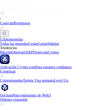
Mercados
Particulares
Empresas
Descubrir
/
Conectar
Registrarse
Criptomonedas
Todas las monedas
Cestas
Ganar
Staking
Tendencias
Bitcoin
Ethereum
XRP
Dogecoin
Cronos
Aplicación Crypto.com
Para usuarios cotidianos
Comenzar
Criptomonedas
Tarjeta Visa prepago
Level Up
Onchain
Para entusiastas de Web3
Obtener extensión