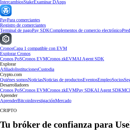
Intercambios
Stake
Examinar DApps
Pay
Para comerciantes
Registro de comerciantes
Terminal de pago
Pay SDK
Complementos de comercio electrónico
Pred
Cronos
Capa 1 compatible con EVM
Explorar Cronos
Cronos PoS
Cronos EVM
Cronos zkEVM
AI Agent SDK
Explorar
Afiliado
Instituciones
Custodia
Crypto.com
Quiénes somos
Noticias
Noticias de productos
Eventos
Empleo
Socios
Se
Desarrolladores
Cronos PoS
Cronos EVM
Cronos zkEVM
Pay SDK
AI Agent SDK
MCP
Aprender
Aprender
Bitcoin
Investigación
Mercado
CRIPTO
Tu bróker de confianza para Use