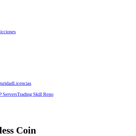
icciones
guridad
Licencias
 Servers
Trading Skill Repo
less Coin