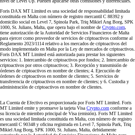
nivel de Level Up. Pueden aplicarse otras comisiones y diferenciales.
Foris DAX MT Limited es una sociedad de responsabilidad limitada
constituida en Malta con número de registro mercantil C 88392 y
domicilio social en Level 7, Spinola Park, Triq Mikiel Ang Borg, SPK
1000, St. Julians, Malta, que opera bajo el nombre de
Crypto.com
,
tiene autorización de la Autoridad de Servicios Financieros de Malta
para ejercer como proveedor de servicios de criptoactivos conforme al
Reglamento 2023/1114 relativo a los mercados de criptoactivos del
modo implementado en Malta por la Ley de mercados de criptoactivos.
Foris DAX MT Limited está autorizada para prestar los siguientes
servicios: 1. Intercambio de criptoactivos por fondos; 2. Intercambio de
criptoactivos por otros criptoactivos; 3. Recepción y transmisión de
órdenes de criptoactivos en nombre de clientes; 4. Ejecución de
órdenes de criptoactivos en nombre de clientes; 5. Servicios de
transferencia de criptoactivos en nombre de clientes; y 6. Custodia y
administración de criptoactivos en nombre de clientes.
La Cuenta de Efectivo es proporcionada por Foris MT Limited. Foris
MT Limited emite y promueve la tarjeta Visa
Crypto.com
conforme a
su licencia de miembro principal de Visa (emisión). Foris MT Limited
es una sociedad limitada constituida en Malta, con número de registro
mercantil C 90348 y oficina registrada en Level 7, Spinola Park, Triq
Mikiel Ang Borg, SPK 1000, St. Julians, Malta, debidamente