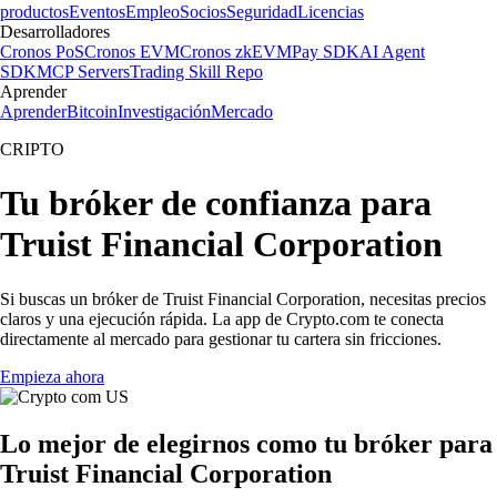
productos
Eventos
Empleo
Socios
Seguridad
Licencias
Desarrolladores
Cronos PoS
Cronos EVM
Cronos zkEVM
Pay SDK
AI Agent
SDK
MCP Servers
Trading Skill Repo
Aprender
Aprender
Bitcoin
Investigación
Mercado
CRIPTO
Tu bróker de confianza para
Truist Financial Corporation
Si buscas un bróker de Truist Financial Corporation, necesitas precios
claros y una ejecución rápida. La app de Crypto.com te conecta
directamente al mercado para gestionar tu cartera sin fricciones.
Empieza ahora
Lo mejor de elegirnos como tu bróker para
Truist Financial Corporation