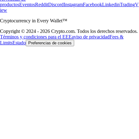
productos
Eventos
Reddit
Discord
Instagram
Facebook
Linkedin
TradingV
iew
Cryptocurrency in Every Wallet™
Copyright © 2024 - 2026 Crypto.com. Todos los derechos reservados.
Términos y condiciones para el EEE
aviso de privacidad
Fees &
Limits
Estado
Preferencias de cookies