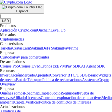
Español
|
USD
Productos
Aplicación Crypto.com
Onchain
Level Up
Mercados
Criptomonedas
Características
Tarjetas
Cestas
Earn
Staking
DeFi Staking
Pay
Prime
Empresas
Custodia
Pay para comerciantes
Desarrolladores
Cronos PoS
Cronos EVM
Cronos zkEVM
Pay SDK
AI Agent SDK
Recursos
Investigación
Mercado
Aprender
Conversor BTC/USD
Glosario
Widgets
de precios
Bot de Telegram
Política de reclamaciones
Asistencia
Crypto
Overview
Empresa
Quiénes somos
Roadmap
Empleo
Socios
Seguridad
Prueba de
reservas
Afiliado
Licencias
Centro de exploración de criptoactivos
Medio
ambiente
Capital
Verificar
Política de conflictos de intereses
Actualizaciones
X
Noticias de