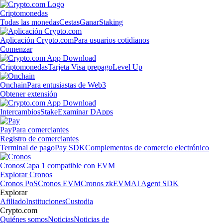
Criptomonedas
Todas las monedas
Cestas
Ganar
Staking
Aplicación Crypto.com
Para usuarios cotidianos
Comenzar
Criptomonedas
Tarjeta Visa prepago
Level Up
Onchain
Para entusiastas de Web3
Obtener extensión
Intercambios
Stake
Examinar DApps
Pay
Para comerciantes
Registro de comerciantes
Terminal de pago
Pay SDK
Complementos de comercio electrónico
Cronos
Capa 1 compatible con EVM
Explorar Cronos
Cronos PoS
Cronos EVM
Cronos zkEVM
AI Agent SDK
Explorar
Afiliado
Instituciones
Custodia
Crypto.com
Quiénes somos
Noticias
Noticias de