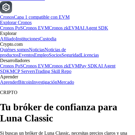
Cronos
Capa 1 compatible con EVM
Explorar Cronos
Cronos PoS
Cronos EVM
Cronos zkEVM
AI Agent SDK
Explorar
Afiliado
Instituciones
Custodia
Crypto.com
Quiénes somos
Noticias
Noticias de
productos
Eventos
Empleo
Socios
Seguridad
Licencias
Desarrolladores
Cronos PoS
Cronos EVM
Cronos zkEVM
Pay SDK
AI Agent
SDK
MCP Servers
Trading Skill Repo
Aprender
Aprender
Bitcoin
Investigación
Mercado
CRIPTO
Tu bróker de confianza para
Luna Classic
Si buscas un bróker de Luna Classic, necesitas precios claros y una