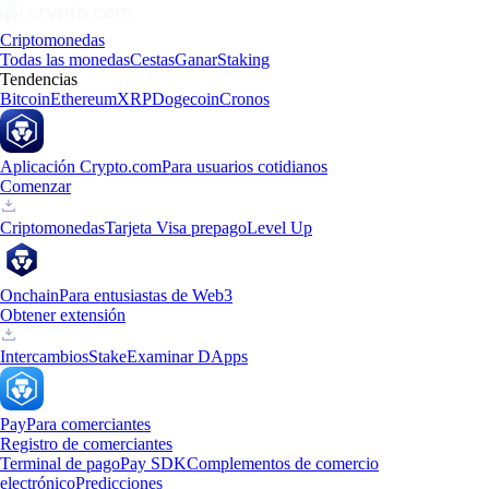
Criptomonedas
Todas las monedas
Cestas
Ganar
Staking
Tendencias
Bitcoin
Ethereum
XRP
Dogecoin
Cronos
Aplicación Crypto.com
Para usuarios cotidianos
Comenzar
Criptomonedas
Tarjeta Visa prepago
Level Up
Onchain
Para entusiastas de Web3
Obtener extensión
Intercambios
Stake
Examinar DApps
Pay
Para comerciantes
Registro de comerciantes
Terminal de pago
Pay SDK
Complementos de comercio
electrónico
Predicciones