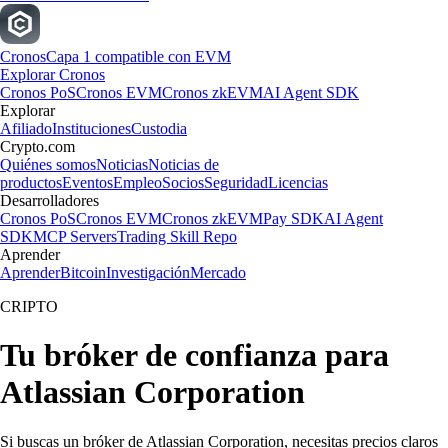
Cronos
Capa 1 compatible con EVM
Explorar Cronos
Cronos PoS
Cronos EVM
Cronos zkEVM
AI Agent SDK
Explorar
Afiliado
Instituciones
Custodia
Crypto.com
Quiénes somos
Noticias
Noticias de
productos
Eventos
Empleo
Socios
Seguridad
Licencias
Desarrolladores
Cronos PoS
Cronos EVM
Cronos zkEVM
Pay SDK
AI Agent
SDK
MCP Servers
Trading Skill Repo
Aprender
Aprender
Bitcoin
Investigación
Mercado
CRIPTO
Tu bróker de confianza para
Atlassian Corporation
Si buscas un bróker de Atlassian Corporation, necesitas precios claros