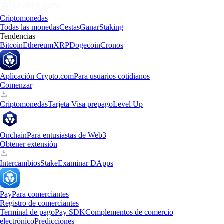
Criptomonedas
Todas las monedas
Cestas
Ganar
Staking
Tendencias
Bitcoin
Ethereum
XRP
Dogecoin
Cronos
Aplicación Crypto.com
Para usuarios cotidianos
Comenzar
Criptomonedas
Tarjeta Visa prepago
Level Up
Onchain
Para entusiastas de Web3
Obtener extensión
Intercambios
Stake
Examinar DApps
Pay
Para comerciantes
Registro de comerciantes
Terminal de pago
Pay SDK
Complementos de comercio
electrónico
Predicciones