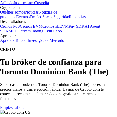
Afiliado
Instituciones
Custodia
Crypto.com
Quiénes somos
Noticias
Noticias de
productos
Eventos
Empleo
Socios
Seguridad
Licencias
Desarrolladores
Cronos PoS
Cronos EVM
Cronos zkEVM
Pay SDK
AI Agent
SDK
MCP Servers
Trading Skill Repo
Aprender
Aprender
Bitcoin
Investigación
Mercado
CRIPTO
Tu bróker de confianza para
Toronto Dominion Bank (The)
Si buscas un bróker de Toronto Dominion Bank (The), necesitas
precios claros y una ejecución rápida. La app de Crypto.com te
conecta directamente al mercado para gestionar tu cartera sin
fricciones.
Empieza ahora