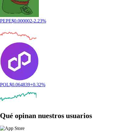
PEPE
$
0.000002
-2.23
%
POL
$
0.064839
+
0.32
%
Qué opinan nuestros usuarios