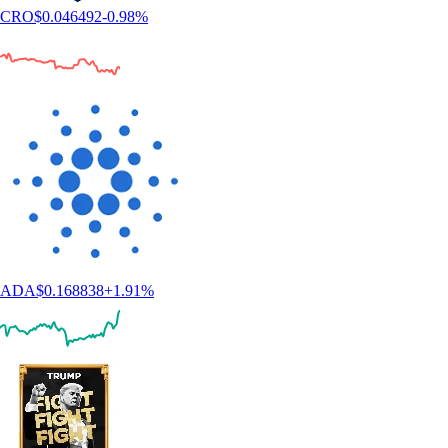
CRO
$
0.046492
-0.98
%
ADA
$
0.168838
+
1.91
%