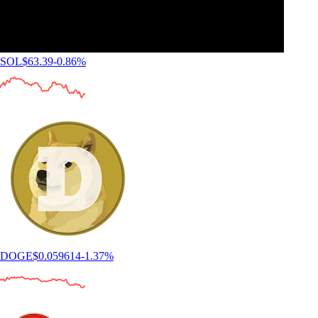
SOL
$
63.39
-0.86
%
DOGE
$
0.059614
-1.37
%