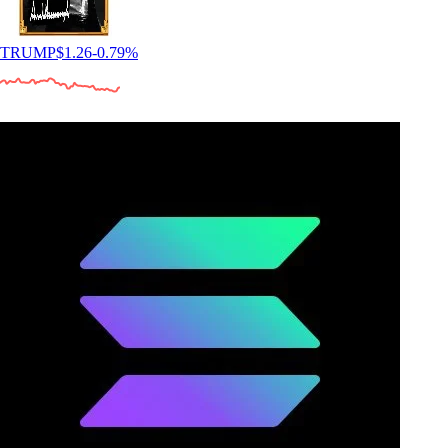
TRUMP
$
1.26
-0.79
%