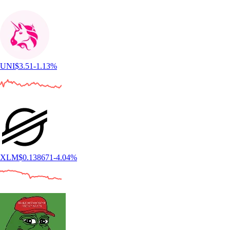
UNI
$
3.51
-1.13
%
XLM
$
0.138671
-4.04
%