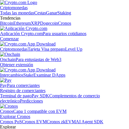
Criptomonedas
Todas las monedas
Cestas
Ganar
Staking
Tendencias
Bitcoin
Ethereum
XRP
Dogecoin
Cronos
Aplicación Crypto.com
Para usuarios cotidianos
Comenzar
Criptomonedas
Tarjeta Visa prepago
Level Up
Onchain
Para entusiastas de Web3
Obtener extensión
Intercambios
Stake
Examinar DApps
Pay
Para comerciantes
Registro de comerciantes
Terminal de pago
Pay SDK
Complementos de comercio
electrónico
Predicciones
Cronos
Capa 1 compatible con EVM
Explorar Cronos
Cronos PoS
Cronos EVM
Cronos zkEVM
AI Agent SDK
Explorar