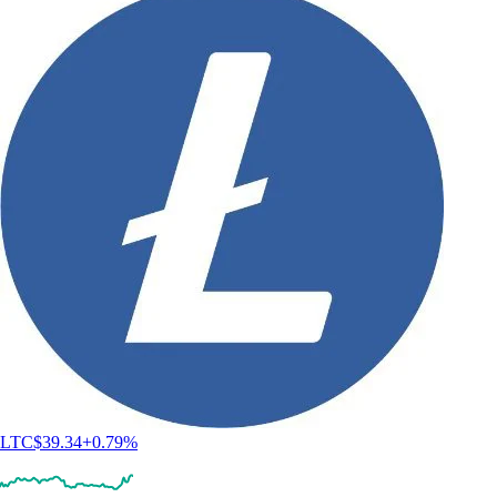
LTC
$
39.34
+
0.79
%