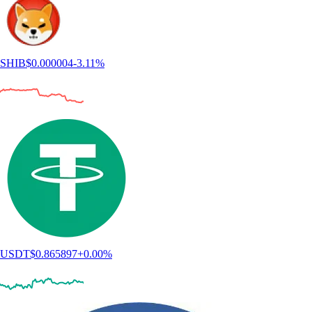
SHIB
$
0.000004
-3.11
%
USDT
$
0.865897
+
0.00
%