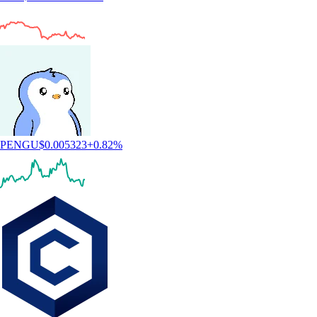
PENGU
$
0.005323
+
0.82
%