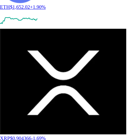
ETH
$
1,652.02
+
1.90
%
XRP
$
0.904366
-1.69
%