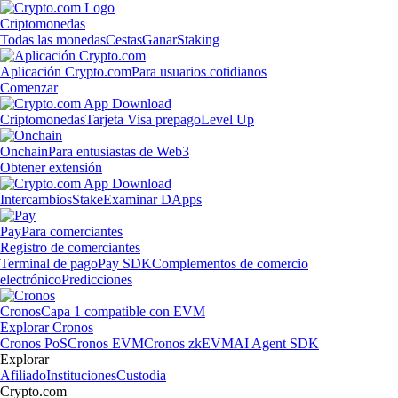
Criptomonedas
Todas las monedas
Cestas
Ganar
Staking
Aplicación Crypto.com
Para usuarios cotidianos
Comenzar
Criptomonedas
Tarjeta Visa prepago
Level Up
Onchain
Para entusiastas de Web3
Obtener extensión
Intercambios
Stake
Examinar DApps
Pay
Para comerciantes
Registro de comerciantes
Terminal de pago
Pay SDK
Complementos de comercio
electrónico
Predicciones
Cronos
Capa 1 compatible con EVM
Explorar Cronos
Cronos PoS
Cronos EVM
Cronos zkEVM
AI Agent SDK
Explorar
Afiliado
Instituciones
Custodia
Crypto.com