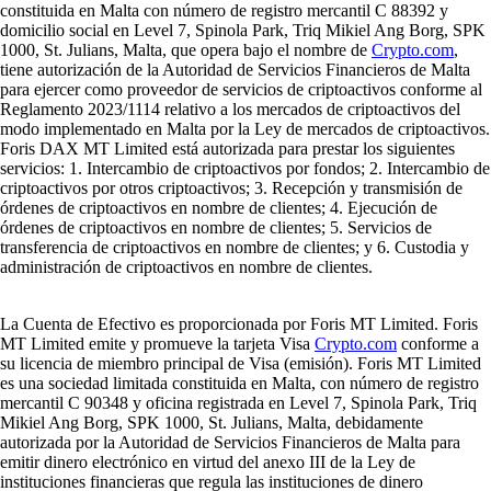
constituida en Malta con número de registro mercantil C 88392 y
domicilio social en Level 7, Spinola Park, Triq Mikiel Ang Borg, SPK
1000, St. Julians, Malta, que opera bajo el nombre de
Crypto.com
,
tiene autorización de la Autoridad de Servicios Financieros de Malta
para ejercer como proveedor de servicios de criptoactivos conforme al
Reglamento 2023/1114 relativo a los mercados de criptoactivos del
modo implementado en Malta por la Ley de mercados de criptoactivos.
Foris DAX MT Limited está autorizada para prestar los siguientes
servicios: 1. Intercambio de criptoactivos por fondos; 2. Intercambio de
criptoactivos por otros criptoactivos; 3. Recepción y transmisión de
órdenes de criptoactivos en nombre de clientes; 4. Ejecución de
órdenes de criptoactivos en nombre de clientes; 5. Servicios de
transferencia de criptoactivos en nombre de clientes; y 6. Custodia y
administración de criptoactivos en nombre de clientes.
La Cuenta de Efectivo es proporcionada por Foris MT Limited. Foris
MT Limited emite y promueve la tarjeta Visa
Crypto.com
conforme a
su licencia de miembro principal de Visa (emisión). Foris MT Limited
es una sociedad limitada constituida en Malta, con número de registro
mercantil C 90348 y oficina registrada en Level 7, Spinola Park, Triq
Mikiel Ang Borg, SPK 1000, St. Julians, Malta, debidamente
autorizada por la Autoridad de Servicios Financieros de Malta para
emitir dinero electrónico en virtud del anexo III de la Ley de
instituciones financieras que regula las instituciones de dinero