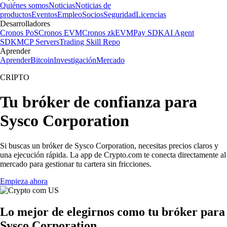
Quiénes somos
Noticias
Noticias de
productos
Eventos
Empleo
Socios
Seguridad
Licencias
Desarrolladores
Cronos PoS
Cronos EVM
Cronos zkEVM
Pay SDK
AI Agent
SDK
MCP Servers
Trading Skill Repo
Aprender
Aprender
Bitcoin
Investigación
Mercado
CRIPTO
Tu bróker de confianza para
Sysco Corporation
Si buscas un bróker de Sysco Corporation, necesitas precios claros y
una ejecución rápida. La app de Crypto.com te conecta directamente al
mercado para gestionar tu cartera sin fricciones.
Empieza ahora
Lo mejor de elegirnos como tu bróker para
Sysco Corporation