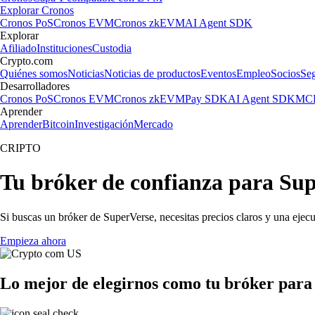
Explorar Cronos
Cronos PoS
Cronos EVM
Cronos zkEVM
AI Agent SDK
Explorar
Afiliado
Instituciones
Custodia
Crypto.com
Quiénes somos
Noticias
Noticias de productos
Eventos
Empleo
Socios
Se
Desarrolladores
Cronos PoS
Cronos EVM
Cronos zkEVM
Pay SDK
AI Agent SDK
MCP
Aprender
Aprender
Bitcoin
Investigación
Mercado
CRIPTO
Tu bróker de confianza para Su
Si buscas un bróker de SuperVerse, necesitas precios claros y una ejecu
Empieza ahora
Lo mejor de elegirnos como tu bróker para