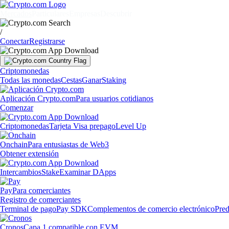
Mercados
Particulares
Empresas
Descubrir
/
Conectar
Registrarse
Criptomonedas
Todas las monedas
Cestas
Ganar
Staking
Aplicación Crypto.com
Para usuarios cotidianos
Comenzar
Criptomonedas
Tarjeta Visa prepago
Level Up
Onchain
Para entusiastas de Web3
Obtener extensión
Intercambios
Stake
Examinar DApps
Pay
Para comerciantes
Registro de comerciantes
Terminal de pago
Pay SDK
Complementos de comercio electrónico
Pred
Cronos
Capa 1 compatible con EVM