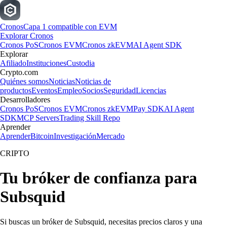
Cronos
Capa 1 compatible con EVM
Explorar Cronos
Cronos PoS
Cronos EVM
Cronos zkEVM
AI Agent SDK
Explorar
Afiliado
Instituciones
Custodia
Crypto.com
Quiénes somos
Noticias
Noticias de
productos
Eventos
Empleo
Socios
Seguridad
Licencias
Desarrolladores
Cronos PoS
Cronos EVM
Cronos zkEVM
Pay SDK
AI Agent
SDK
MCP Servers
Trading Skill Repo
Aprender
Aprender
Bitcoin
Investigación
Mercado
CRIPTO
Tu bróker de confianza para
Subsquid
Si buscas un bróker de Subsquid, necesitas precios claros y una