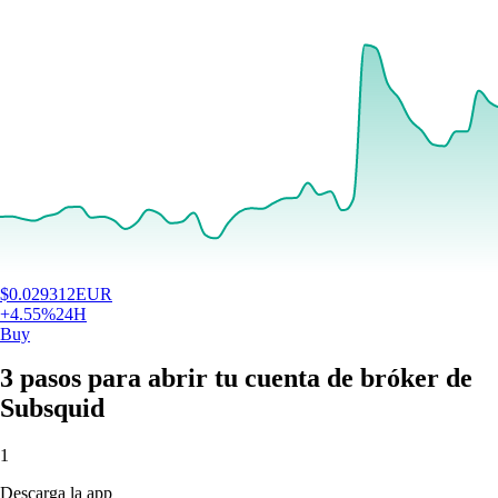
$
0.029312
EUR
+
4.55
%
24H
Buy
3 pasos para abrir tu cuenta de bróker de
Subsquid
1
Descarga la app