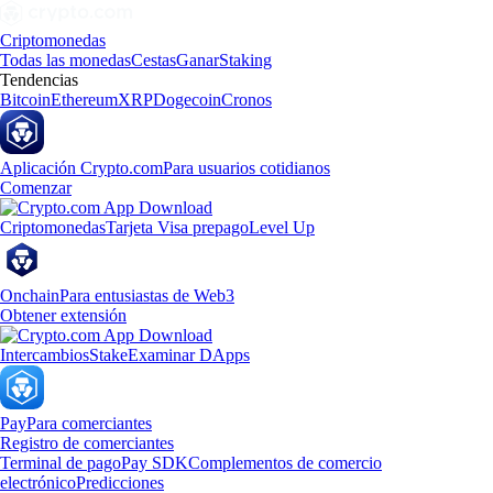
Criptomonedas
Todas las monedas
Cestas
Ganar
Staking
Tendencias
Bitcoin
Ethereum
XRP
Dogecoin
Cronos
Aplicación Crypto.com
Para usuarios cotidianos
Comenzar
Criptomonedas
Tarjeta Visa prepago
Level Up
Onchain
Para entusiastas de Web3
Obtener extensión
Intercambios
Stake
Examinar DApps
Pay
Para comerciantes
Registro de comerciantes
Terminal de pago
Pay SDK
Complementos de comercio
electrónico
Predicciones