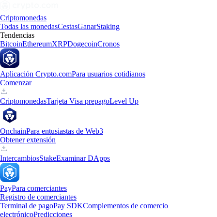
Criptomonedas
Todas las monedas
Cestas
Ganar
Staking
Tendencias
Bitcoin
Ethereum
XRP
Dogecoin
Cronos
Aplicación Crypto.com
Para usuarios cotidianos
Comenzar
Criptomonedas
Tarjeta Visa prepago
Level Up
Onchain
Para entusiastas de Web3
Obtener extensión
Intercambios
Stake
Examinar DApps
Pay
Para comerciantes
Registro de comerciantes
Terminal de pago
Pay SDK
Complementos de comercio
electrónico
Predicciones