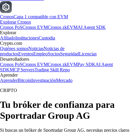
Cronos
Capa 1 compatible con EVM
Explorar Cronos
Cronos PoS
Cronos EVM
Cronos zkEVM
AI Agent SDK
Explorar
Afiliado
Instituciones
Custodia
Crypto.com
Quiénes somos
Noticias
Noticias de
productos
Eventos
Empleo
Socios
Seguridad
Licencias
Desarrolladores
Cronos PoS
Cronos EVM
Cronos zkEVM
Pay SDK
AI Agent
SDK
MCP Servers
Trading Skill Repo
Aprender
Aprender
Bitcoin
Investigación
Mercado
CRIPTO
Tu bróker de confianza para
Sportradar Group AG
Si buscas un bróker de Sportradar Group AG, necesitas precios claros