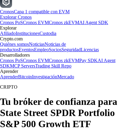
Cronos
Capa 1 compatible con EVM
Explorar Cronos
Cronos PoS
Cronos EVM
Cronos zkEVM
AI Agent SDK
Explorar
Afiliado
Instituciones
Custodia
Crypto.com
Quiénes somos
Noticias
Noticias de
productos
Eventos
Empleo
Socios
Seguridad
Licencias
Desarrolladores
Cronos PoS
Cronos EVM
Cronos zkEVM
Pay SDK
AI Agent
SDK
MCP Servers
Trading Skill Repo
Aprender
Aprender
Bitcoin
Investigación
Mercado
CRIPTO
Tu bróker de confianza para
State Street SPDR Portfolio
S&P 500 Growth ETF