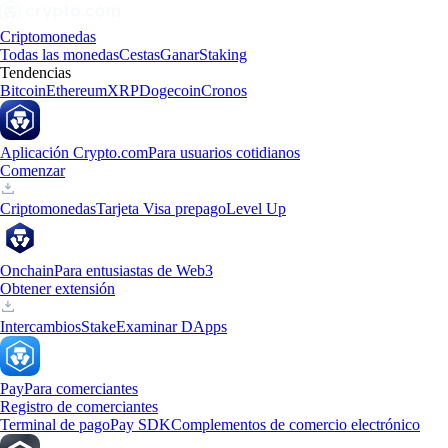
Criptomonedas
Todas las monedas
Cestas
Ganar
Staking
Tendencias
Bitcoin
Ethereum
XRP
Dogecoin
Cronos
Aplicación Crypto.com
Para usuarios cotidianos
Comenzar
Criptomonedas
Tarjeta Visa prepago
Level Up
Onchain
Para entusiastas de Web3
Obtener extensión
Intercambios
Stake
Examinar DApps
Pay
Para comerciantes
Registro de comerciantes
Terminal de pago
Pay SDK
Complementos de comercio electrónico