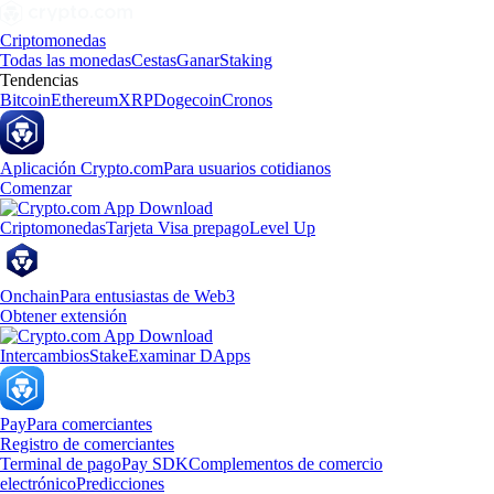
Criptomonedas
Todas las monedas
Cestas
Ganar
Staking
Tendencias
Bitcoin
Ethereum
XRP
Dogecoin
Cronos
Aplicación Crypto.com
Para usuarios cotidianos
Comenzar
Criptomonedas
Tarjeta Visa prepago
Level Up
Onchain
Para entusiastas de Web3
Obtener extensión
Intercambios
Stake
Examinar DApps
Pay
Para comerciantes
Registro de comerciantes
Terminal de pago
Pay SDK
Complementos de comercio
electrónico
Predicciones