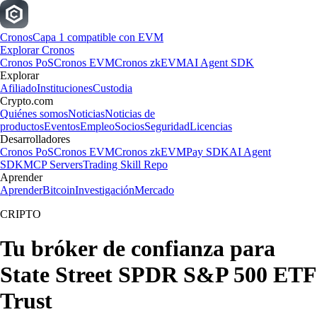
Cronos
Capa 1 compatible con EVM
Explorar Cronos
Cronos PoS
Cronos EVM
Cronos zkEVM
AI Agent SDK
Explorar
Afiliado
Instituciones
Custodia
Crypto.com
Quiénes somos
Noticias
Noticias de
productos
Eventos
Empleo
Socios
Seguridad
Licencias
Desarrolladores
Cronos PoS
Cronos EVM
Cronos zkEVM
Pay SDK
AI Agent
SDK
MCP Servers
Trading Skill Repo
Aprender
Aprender
Bitcoin
Investigación
Mercado
CRIPTO
Tu bróker de confianza para
State Street SPDR S&P 500 ETF
Trust