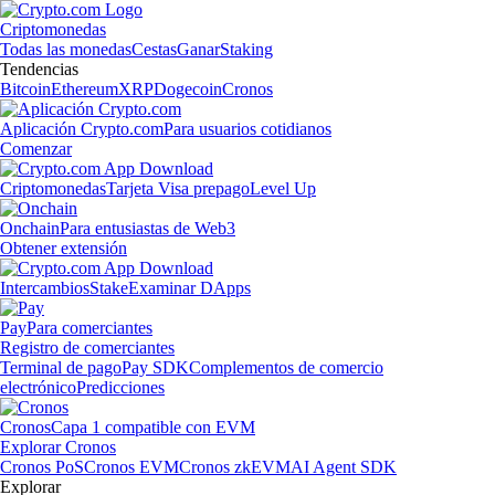
Criptomonedas
Todas las monedas
Cestas
Ganar
Staking
Tendencias
Bitcoin
Ethereum
XRP
Dogecoin
Cronos
Aplicación Crypto.com
Para usuarios cotidianos
Comenzar
Criptomonedas
Tarjeta Visa prepago
Level Up
Onchain
Para entusiastas de Web3
Obtener extensión
Intercambios
Stake
Examinar DApps
Pay
Para comerciantes
Registro de comerciantes
Terminal de pago
Pay SDK
Complementos de comercio
electrónico
Predicciones
Cronos
Capa 1 compatible con EVM
Explorar Cronos
Cronos PoS
Cronos EVM
Cronos zkEVM
AI Agent SDK
Explorar