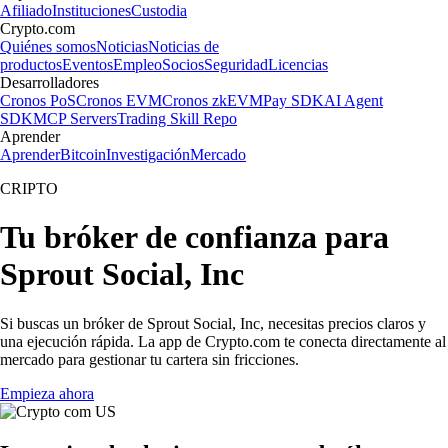
Afiliado
Instituciones
Custodia
Crypto.com
Quiénes somos
Noticias
Noticias de
productos
Eventos
Empleo
Socios
Seguridad
Licencias
Desarrolladores
Cronos PoS
Cronos EVM
Cronos zkEVM
Pay SDK
AI Agent
SDK
MCP Servers
Trading Skill Repo
Aprender
Aprender
Bitcoin
Investigación
Mercado
CRIPTO
Tu bróker de confianza para
Sprout Social, Inc
Si buscas un bróker de Sprout Social, Inc, necesitas precios claros y
una ejecución rápida. La app de Crypto.com te conecta directamente al
mercado para gestionar tu cartera sin fricciones.
Empieza ahora