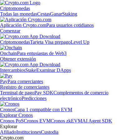
Criptomonedas
Todas las monedas
Cestas
Ganar
Staking
Aplicación Crypto.com
Para usuarios cotidianos
Comenzar
Criptomonedas
Tarjeta Visa prepago
Level Up
Onchain
Para entusiastas de Web3
Obtener extensión
Intercambios
Stake
Examinar DApps
Pay
Para comerciantes
Registro de comerciantes
Terminal de pago
Pay SDK
Complementos de comercio
electrónico
Predicciones
Cronos
Capa 1 compatible con EVM
Explorar Cronos
Cronos PoS
Cronos EVM
Cronos zkEVM
AI Agent SDK
Explorar
Afiliado
Instituciones
Custodia
Crypto.com