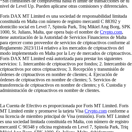
*Sin comisiones de compraventa hasta el límite de transacciones de tu
nivel de Level Up. Pueden aplicarse otras comisiones y diferenciales.
Foris DAX MT Limited es una sociedad de responsabilidad limitada
constituida en Malta con número de registro mercantil C 88392 y
domicilio social en Level 7, Spinola Park, Triq Mikiel Ang Borg, SPK
1000, St. Julians, Malta, que opera bajo el nombre de
Crypto.com
,
tiene autorización de la Autoridad de Servicios Financieros de Malta
para ejercer como proveedor de servicios de criptoactivos conforme al
Reglamento 2023/1114 relativo a los mercados de criptoactivos del
modo implementado en Malta por la Ley de mercados de criptoactivos.
Foris DAX MT Limited está autorizada para prestar los siguientes
servicios: 1. Intercambio de criptoactivos por fondos; 2. Intercambio de
criptoactivos por otros criptoactivos; 3. Recepción y transmisión de
órdenes de criptoactivos en nombre de clientes; 4. Ejecución de
órdenes de criptoactivos en nombre de clientes; 5. Servicios de
transferencia de criptoactivos en nombre de clientes; y 6. Custodia y
administración de criptoactivos en nombre de clientes.
La Cuenta de Efectivo es proporcionada por Foris MT Limited. Foris
MT Limited emite y promueve la tarjeta Visa
Crypto.com
conforme a
su licencia de miembro principal de Visa (emisión). Foris MT Limited
es una sociedad limitada constituida en Malta, con número de registro
mercantil C 90348 y oficina registrada en Level 7, Spinola Park, Triq