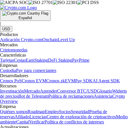
Español
|
USD
Productos
Aplicación Crypto.com
Onchain
Level Up
Mercados
Criptomonedas
Características
Tarjetas
Cestas
Earn
Staking
DeFi Staking
Pay
Prime
Empresas
Custodia
Pay para comerciantes
Desarrolladores
Cronos PoS
Cronos EVM
Cronos zkEVM
Pay SDK
AI Agent SDK
Recursos
Investigación
Mercado
Aprender
Conversor BTC/USD
Glosario
Widgets
de precios
Bot de Telegram
Política de reclamaciones
Asistencia
Crypto
Overview
Empresa
Quiénes somos
Roadmap
Empleo
Socios
Seguridad
Prueba de
reservas
Afiliado
Licencias
Centro de exploración de criptoactivos
Medio
ambiente
Capital
Verificar
Política de conflictos de intereses
Actualizaciones