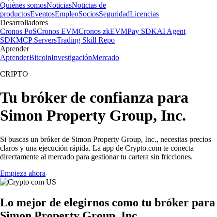
Quiénes somos
Noticias
Noticias de
productos
Eventos
Empleo
Socios
Seguridad
Licencias
Desarrolladores
Cronos PoS
Cronos EVM
Cronos zkEVM
Pay SDK
AI Agent
SDK
MCP Servers
Trading Skill Repo
Aprender
Aprender
Bitcoin
Investigación
Mercado
CRIPTO
Tu bróker de confianza para
Simon Property Group, Inc.
Si buscas un bróker de Simon Property Group, Inc., necesitas precios
claros y una ejecución rápida. La app de Crypto.com te conecta
directamente al mercado para gestionar tu cartera sin fricciones.
Empieza ahora
Lo mejor de elegirnos como tu bróker para
Simon Property Group, Inc.