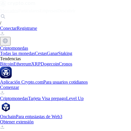
Mercados
Particulares
Empresas
Descubrir
/
Conectar
Registrarse
Criptomonedas
Todas las monedas
Cestas
Ganar
Staking
Tendencias
Bitcoin
Ethereum
XRP
Dogecoin
Cronos
Aplicación Crypto.com
Para usuarios cotidianos
Comenzar
Criptomonedas
Tarjeta Visa prepago
Level Up
Onchain
Para entusiastas de Web3
Obtener extensión