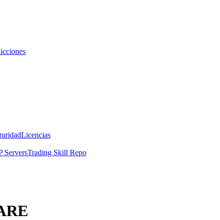
icciones
guridad
Licencias
 Servers
Trading Skill Repo
LARE