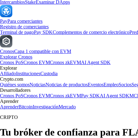
Intercambios
Stake
Examinar DApps
Pay
Para comerciantes
Registro de comerciantes
Terminal de pago
Pay SDK
Complementos de comercio electrónico
Pred
Cronos
Capa 1 compatible con EVM
Explorar Cronos
Cronos PoS
Cronos EVM
Cronos zkEVM
AI Agent SDK
Explorar
Afiliado
Instituciones
Custodia
Crypto.com
Quiénes somos
Noticias
Noticias de productos
Eventos
Empleo
Socios
Se
Desarrolladores
Cronos PoS
Cronos EVM
Cronos zkEVM
Pay SDK
AI Agent SDK
MCP
Aprender
Aprender
Bitcoin
Investigación
Mercado
CRIPTO
Tu bróker de confianza para F