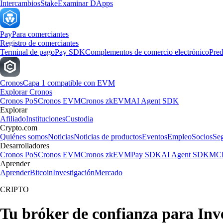
Intercambios
Stake
Examinar DApps
Pay
Para comerciantes
Registro de comerciantes
Terminal de pago
Pay SDK
Complementos de comercio electrónico
Pred
Cronos
Capa 1 compatible con EVM
Explorar Cronos
Cronos PoS
Cronos EVM
Cronos zkEVM
AI Agent SDK
Explorar
Afiliado
Instituciones
Custodia
Crypto.com
Quiénes somos
Noticias
Noticias de productos
Eventos
Empleo
Socios
Se
Desarrolladores
Cronos PoS
Cronos EVM
Cronos zkEVM
Pay SDK
AI Agent SDK
MCP
Aprender
Aprender
Bitcoin
Investigación
Mercado
CRIPTO
Tu bróker de confianza para I