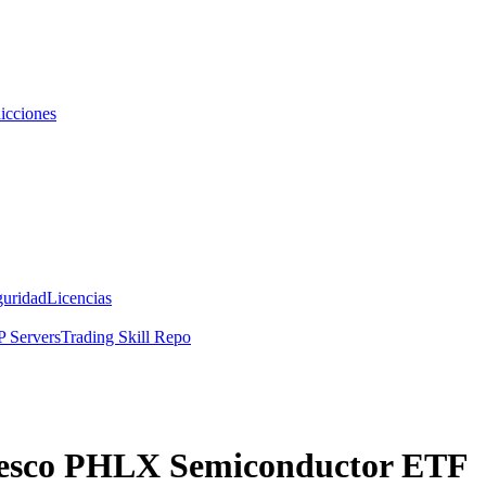
icciones
guridad
Licencias
 Servers
Trading Skill Repo
nvesco PHLX Semiconductor ETF