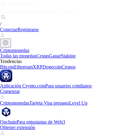
Mercados
Particulares
Empresas
Descubrir
/
Conectar
Registrarse
Criptomonedas
Todas las monedas
Cestas
Ganar
Staking
Tendencias
Bitcoin
Ethereum
XRP
Dogecoin
Cronos
Aplicación Crypto.com
Para usuarios cotidianos
Comenzar
Criptomonedas
Tarjeta Visa prepago
Level Up
Onchain
Para entusiastas de Web3
Obtener extensión