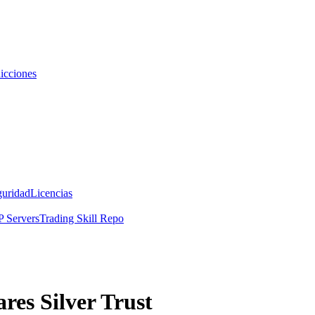
icciones
guridad
Licencias
 Servers
Trading Skill Repo
res Silver Trust