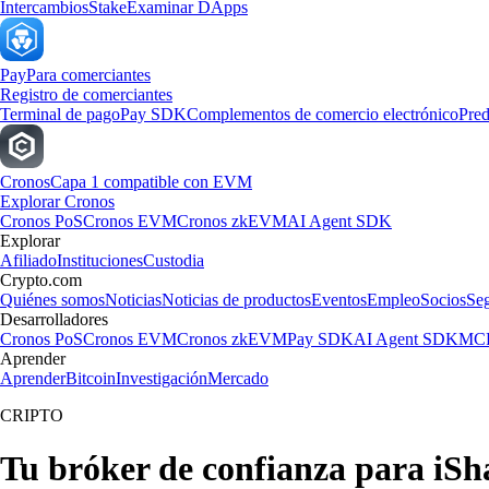
Intercambios
Stake
Examinar DApps
Pay
Para comerciantes
Registro de comerciantes
Terminal de pago
Pay SDK
Complementos de comercio electrónico
Pred
Cronos
Capa 1 compatible con EVM
Explorar Cronos
Cronos PoS
Cronos EVM
Cronos zkEVM
AI Agent SDK
Explorar
Afiliado
Instituciones
Custodia
Crypto.com
Quiénes somos
Noticias
Noticias de productos
Eventos
Empleo
Socios
Se
Desarrolladores
Cronos PoS
Cronos EVM
Cronos zkEVM
Pay SDK
AI Agent SDK
MCP
Aprender
Aprender
Bitcoin
Investigación
Mercado
CRIPTO
Tu bróker de confianza para iSha