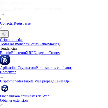
Mercados
Particulares
Empresas
Descubrir
/
Conectar
Registrarse
Criptomonedas
Todas las monedas
Cestas
Ganar
Staking
Tendencias
Bitcoin
Ethereum
XRP
Dogecoin
Cronos
Aplicación Crypto.com
Para usuarios cotidianos
Comenzar
Criptomonedas
Tarjeta Visa prepago
Level Up
Onchain
Para entusiastas de Web3
Obtener extensión