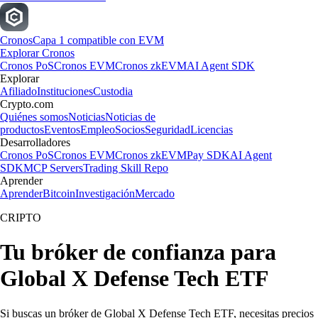
Cronos
Capa 1 compatible con EVM
Explorar Cronos
Cronos PoS
Cronos EVM
Cronos zkEVM
AI Agent SDK
Explorar
Afiliado
Instituciones
Custodia
Crypto.com
Quiénes somos
Noticias
Noticias de
productos
Eventos
Empleo
Socios
Seguridad
Licencias
Desarrolladores
Cronos PoS
Cronos EVM
Cronos zkEVM
Pay SDK
AI Agent
SDK
MCP Servers
Trading Skill Repo
Aprender
Aprender
Bitcoin
Investigación
Mercado
CRIPTO
Tu bróker de confianza para
Global X Defense Tech ETF
Si buscas un bróker de Global X Defense Tech ETF, necesitas precios