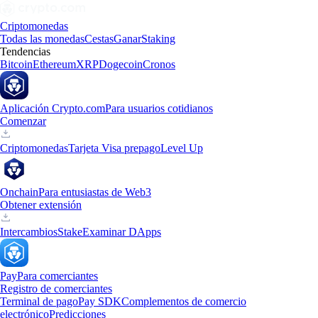
Criptomonedas
Todas las monedas
Cestas
Ganar
Staking
Tendencias
Bitcoin
Ethereum
XRP
Dogecoin
Cronos
Aplicación Crypto.com
Para usuarios cotidianos
Comenzar
Criptomonedas
Tarjeta Visa prepago
Level Up
Onchain
Para entusiastas de Web3
Obtener extensión
Intercambios
Stake
Examinar DApps
Pay
Para comerciantes
Registro de comerciantes
Terminal de pago
Pay SDK
Complementos de comercio
electrónico
Predicciones