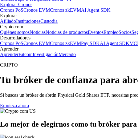
Explorar Cronos
Cronos PoS
Cronos EVM
Cronos zkEVM
AI Agent SDK
Explorar
Afiliado
Instituciones
Custodia
Crypto.com
Quiénes somos
Noticias
Noticias de productos
Eventos
Empleo
Socios
Se
Desarrolladores
Cronos PoS
Cronos EVM
Cronos zkEVM
Pay SDK
AI Agent SDK
MCP
Aprender
Aprender
Bitcoin
Investigación
Mercado
CRIPTO
Tu bróker de confianza para ab
Si buscas un bróker de abrdn Physical Gold Shares ETF, necesitas preci
Empieza ahora
Lo mejor de elegirnos como tu bróker par