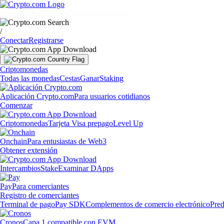
Mercados
Particulares
Empresas
Descubrir
/
Conectar
Registrarse
Criptomonedas
Todas las monedas
Cestas
Ganar
Staking
Aplicación Crypto.com
Para usuarios cotidianos
Comenzar
Criptomonedas
Tarjeta Visa prepago
Level Up
Onchain
Para entusiastas de Web3
Obtener extensión
Intercambios
Stake
Examinar DApps
Pay
Para comerciantes
Registro de comerciantes
Terminal de pago
Pay SDK
Complementos de comercio electrónico
Pred
Cronos
Capa 1 compatible con EVM