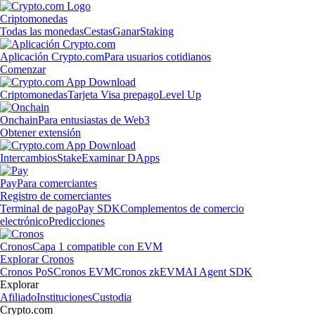
Criptomonedas
Todas las monedas
Cestas
Ganar
Staking
Aplicación Crypto.com
Para usuarios cotidianos
Comenzar
Criptomonedas
Tarjeta Visa prepago
Level Up
Onchain
Para entusiastas de Web3
Obtener extensión
Intercambios
Stake
Examinar DApps
Pay
Para comerciantes
Registro de comerciantes
Terminal de pago
Pay SDK
Complementos de comercio
electrónico
Predicciones
Cronos
Capa 1 compatible con EVM
Explorar Cronos
Cronos PoS
Cronos EVM
Cronos zkEVM
AI Agent SDK
Explorar
Afiliado
Instituciones
Custodia
Crypto.com