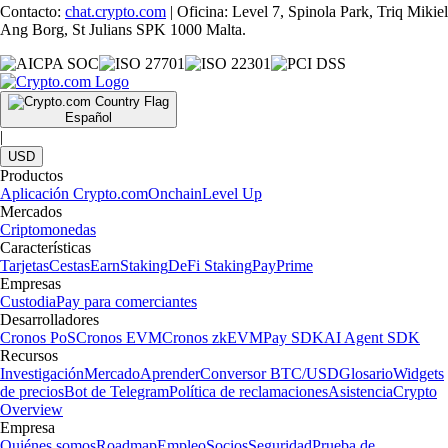
Contacto:
chat.crypto.com
| Oficina: Level 7, Spinola Park, Triq Mikiel
Ang Borg, St Julians SPK 1000 Malta.
Español
|
USD
Productos
Aplicación Crypto.com
Onchain
Level Up
Mercados
Criptomonedas
Características
Tarjetas
Cestas
Earn
Staking
DeFi Staking
Pay
Prime
Empresas
Custodia
Pay para comerciantes
Desarrolladores
Cronos PoS
Cronos EVM
Cronos zkEVM
Pay SDK
AI Agent SDK
Recursos
Investigación
Mercado
Aprender
Conversor BTC/USD
Glosario
Widgets
de precios
Bot de Telegram
Política de reclamaciones
Asistencia
Crypto
Overview
Empresa
Quiénes somos
Roadmap
Empleo
Socios
Seguridad
Prueba de