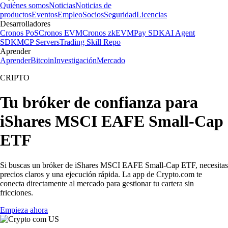
Quiénes somos
Noticias
Noticias de
productos
Eventos
Empleo
Socios
Seguridad
Licencias
Desarrolladores
Cronos PoS
Cronos EVM
Cronos zkEVM
Pay SDK
AI Agent
SDK
MCP Servers
Trading Skill Repo
Aprender
Aprender
Bitcoin
Investigación
Mercado
CRIPTO
Tu bróker de confianza para
iShares MSCI EAFE Small-Cap
ETF
Si buscas un bróker de iShares MSCI EAFE Small-Cap ETF, necesitas
precios claros y una ejecución rápida. La app de Crypto.com te
conecta directamente al mercado para gestionar tu cartera sin
fricciones.
Empieza ahora