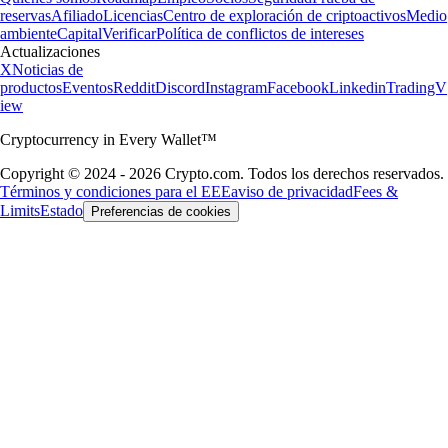
reservas
Afiliado
Licencias
Centro de exploración de criptoactivos
Medio
ambiente
Capital
Verificar
Política de conflictos de intereses
Actualizaciones
X
Noticias de
productos
Eventos
Reddit
Discord
Instagram
Facebook
Linkedin
TradingV
iew
Cryptocurrency in Every Wallet™
Copyright © 2024 - 2026 Crypto.com. Todos los derechos reservados.
Términos y condiciones para el EEE
aviso de privacidad
Fees &
Limits
Estado
Preferencias de cookies