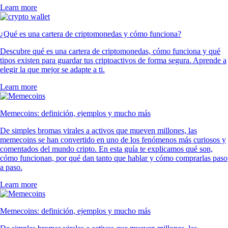
Learn more
¿Qué es una cartera de criptomonedas y cómo funciona?
Descubre qué es una cartera de criptomonedas, cómo funciona y qué
tipos existen para guardar tus criptoactivos de forma segura. Aprende a
elegir la que mejor se adapte a ti.
Learn more
Memecoins: definición, ejemplos y mucho más
De simples bromas virales a activos que mueven millones, las
memecoins se han convertido en uno de los fenómenos más curiosos y
comentados del mundo cripto. En esta guía te explicamos qué son,
cómo funcionan, por qué dan tanto que hablar y cómo comprarlas paso
a paso.
Learn more
Memecoins: definición, ejemplos y mucho más