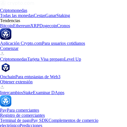
Criptomonedas
Todas las monedas
Cestas
Ganar
Staking
Tendencias
Bitcoin
Ethereum
XRP
Dogecoin
Cronos
Aplicación Crypto.com
Para usuarios cotidianos
Comenzar
Criptomonedas
Tarjeta Visa prepago
Level Up
Onchain
Para entusiastas de Web3
Obtener extensión
Intercambios
Stake
Examinar DApps
Pay
Para comerciantes
Registro de comerciantes
Terminal de pago
Pay SDK
Complementos de comercio
electrónico
Predicciones