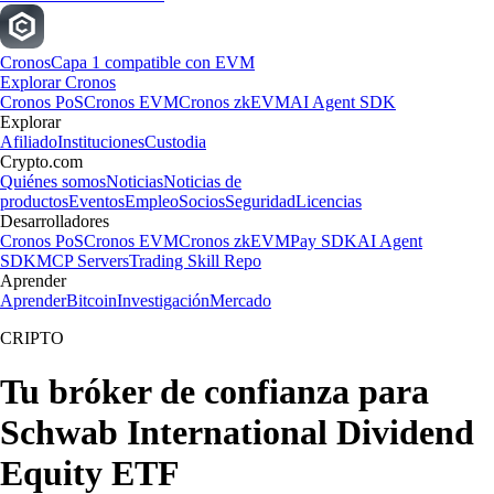
Cronos
Capa 1 compatible con EVM
Explorar Cronos
Cronos PoS
Cronos EVM
Cronos zkEVM
AI Agent SDK
Explorar
Afiliado
Instituciones
Custodia
Crypto.com
Quiénes somos
Noticias
Noticias de
productos
Eventos
Empleo
Socios
Seguridad
Licencias
Desarrolladores
Cronos PoS
Cronos EVM
Cronos zkEVM
Pay SDK
AI Agent
SDK
MCP Servers
Trading Skill Repo
Aprender
Aprender
Bitcoin
Investigación
Mercado
CRIPTO
Tu bróker de confianza para
Schwab International Dividend
Equity ETF