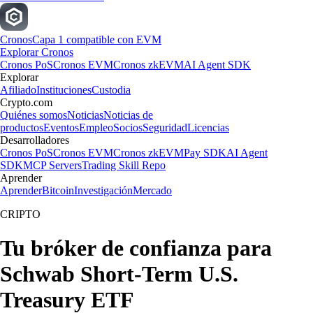
Cronos
Capa 1 compatible con EVM
Explorar Cronos
Cronos PoS
Cronos EVM
Cronos zkEVM
AI Agent SDK
Explorar
Afiliado
Instituciones
Custodia
Crypto.com
Quiénes somos
Noticias
Noticias de
productos
Eventos
Empleo
Socios
Seguridad
Licencias
Desarrolladores
Cronos PoS
Cronos EVM
Cronos zkEVM
Pay SDK
AI Agent
SDK
MCP Servers
Trading Skill Repo
Aprender
Aprender
Bitcoin
Investigación
Mercado
CRIPTO
Tu bróker de confianza para
Schwab Short-Term U.S.
Treasury ETF