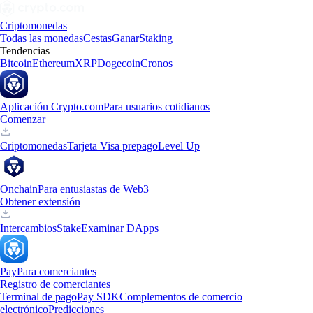
Criptomonedas
Todas las monedas
Cestas
Ganar
Staking
Tendencias
Bitcoin
Ethereum
XRP
Dogecoin
Cronos
Aplicación Crypto.com
Para usuarios cotidianos
Comenzar
Criptomonedas
Tarjeta Visa prepago
Level Up
Onchain
Para entusiastas de Web3
Obtener extensión
Intercambios
Stake
Examinar DApps
Pay
Para comerciantes
Registro de comerciantes
Terminal de pago
Pay SDK
Complementos de comercio
electrónico
Predicciones