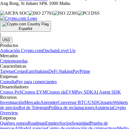
Ang Borg, St Julians SPK 1000 Malta.
Español
|
USD
Productos
Aplicación Crypto.com
Onchain
Level Up
Mercados
Criptomonedas
Características
Tarjetas
Cestas
Earn
Staking
DeFi Staking
Pay
Prime
Empresas
Custodia
Pay para comerciantes
Desarrolladores
Cronos PoS
Cronos EVM
Cronos zkEVM
Pay SDK
AI Agent SDK
Recursos
Investigación
Mercado
Aprender
Conversor BTC/USD
Glosario
Widgets
de precios
Bot de Telegram
Política de reclamaciones
Asistencia
Crypto
Overview
Empresa
Quiénes somos
Roadmap
Empleo
Socios
Seguridad
Prueba de
reservas
Afiliado
Licencias
Centro de exploración de criptoactivos
Medio