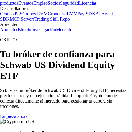
productos
Eventos
Empleo
Socios
Seguridad
Licencias
Desarrolladores
Cronos PoS
Cronos EVM
Cronos zkEVM
Pay SDK
AI Agent
SDK
MCP Servers
Trading Skill Repo
Aprender
Aprender
Bitcoin
Investigación
Mercado
CRIPTO
Tu bróker de confianza para
Schwab US Dividend Equity
ETF
Si buscas un bróker de Schwab US Dividend Equity ETF, necesitas
precios claros y una ejecución rápida. La app de Crypto.com te
conecta directamente al mercado para gestionar tu cartera sin
fricciones.
Empieza ahora