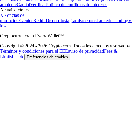
ambiente
Capital
Verificar
Política de conflictos de intereses
Actualizaciones
X
Noticias de
productos
Eventos
Reddit
Discord
Instagram
Facebook
Linkedin
TradingV
iew
Cryptocurrency in Every Wallet™
Copyright © 2024 - 2026 Crypto.com. Todos los derechos reservados.
Términos y condiciones para el EEE
aviso de privacidad
Fees &
Limits
Estado
Preferencias de cookies