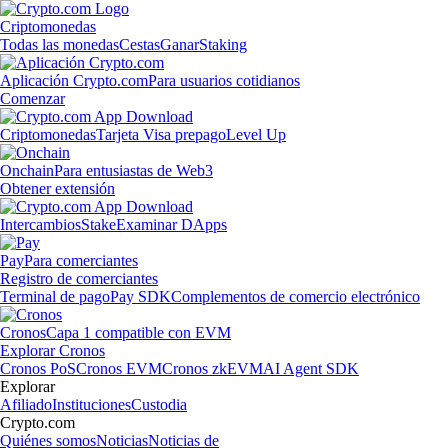
Criptomonedas
Todas las monedas
Cestas
Ganar
Staking
Aplicación Crypto.com
Para usuarios cotidianos
Comenzar
Criptomonedas
Tarjeta Visa prepago
Level Up
Onchain
Para entusiastas de Web3
Obtener extensión
Intercambios
Stake
Examinar DApps
Pay
Para comerciantes
Registro de comerciantes
Terminal de pago
Pay SDK
Complementos de comercio electrónico
Cronos
Capa 1 compatible con EVM
Explorar Cronos
Cronos PoS
Cronos EVM
Cronos zkEVM
AI Agent SDK
Explorar
Afiliado
Instituciones
Custodia
Crypto.com
Quiénes somos
Noticias
Noticias de