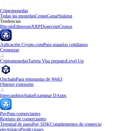
Criptomonedas
Todas las monedas
Cestas
Ganar
Staking
Tendencias
Bitcoin
Ethereum
XRP
Dogecoin
Cronos
Aplicación Crypto.com
Para usuarios cotidianos
Comenzar
Criptomonedas
Tarjeta Visa prepago
Level Up
Onchain
Para entusiastas de Web3
Obtener extensión
Intercambios
Stake
Examinar DApps
Pay
Para comerciantes
Registro de comerciantes
Terminal de pago
Pay SDK
Complementos de comercio
electrónico
Predicciones