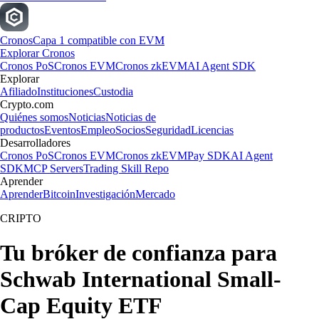
Cronos
Capa 1 compatible con EVM
Explorar Cronos
Cronos PoS
Cronos EVM
Cronos zkEVM
AI Agent SDK
Explorar
Afiliado
Instituciones
Custodia
Crypto.com
Quiénes somos
Noticias
Noticias de
productos
Eventos
Empleo
Socios
Seguridad
Licencias
Desarrolladores
Cronos PoS
Cronos EVM
Cronos zkEVM
Pay SDK
AI Agent
SDK
MCP Servers
Trading Skill Repo
Aprender
Aprender
Bitcoin
Investigación
Mercado
CRIPTO
Tu bróker de confianza para
Schwab International Small-
Cap Equity ETF