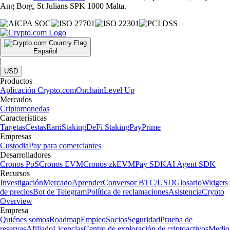
Ang Borg, St Julians SPK 1000 Malta.
Español
|
USD
Productos
Aplicación Crypto.com
Onchain
Level Up
Mercados
Criptomonedas
Características
Tarjetas
Cestas
Earn
Staking
DeFi Staking
Pay
Prime
Empresas
Custodia
Pay para comerciantes
Desarrolladores
Cronos PoS
Cronos EVM
Cronos zkEVM
Pay SDK
AI Agent SDK
Recursos
Investigación
Mercado
Aprender
Conversor BTC/USD
Glosario
Widgets
de precios
Bot de Telegram
Política de reclamaciones
Asistencia
Crypto
Overview
Empresa
Quiénes somos
Roadmap
Empleo
Socios
Seguridad
Prueba de
reservas
Afiliado
Licencias
Centro de exploración de criptoactivos
Medio