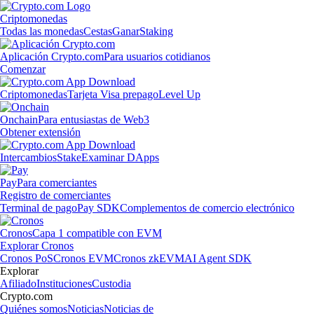
Criptomonedas
Todas las monedas
Cestas
Ganar
Staking
Aplicación Crypto.com
Para usuarios cotidianos
Comenzar
Criptomonedas
Tarjeta Visa prepago
Level Up
Onchain
Para entusiastas de Web3
Obtener extensión
Intercambios
Stake
Examinar DApps
Pay
Para comerciantes
Registro de comerciantes
Terminal de pago
Pay SDK
Complementos de comercio electrónico
Cronos
Capa 1 compatible con EVM
Explorar Cronos
Cronos PoS
Cronos EVM
Cronos zkEVM
AI Agent SDK
Explorar
Afiliado
Instituciones
Custodia
Crypto.com
Quiénes somos
Noticias
Noticias de