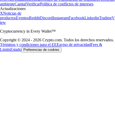
ambiente
Capital
Verificar
Política de conflictos de intereses
Actualizaciones
X
Noticias de
productos
Eventos
Reddit
Discord
Instagram
Facebook
Linkedin
TradingV
iew
Cryptocurrency in Every Wallet™
Copyright © 2024 - 2026 Crypto.com. Todos los derechos reservados.
Términos y condiciones para el EEE
aviso de privacidad
Fees &
Limits
Estado
Preferencias de cookies