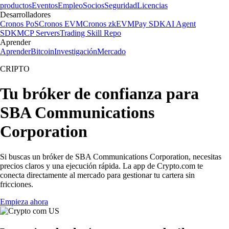
productos
Eventos
Empleo
Socios
Seguridad
Licencias
Desarrolladores
Cronos PoS
Cronos EVM
Cronos zkEVM
Pay SDK
AI Agent
SDK
MCP Servers
Trading Skill Repo
Aprender
Aprender
Bitcoin
Investigación
Mercado
CRIPTO
Tu bróker de confianza para
SBA Communications
Corporation
Si buscas un bróker de SBA Communications Corporation, necesitas
precios claros y una ejecución rápida. La app de Crypto.com te
conecta directamente al mercado para gestionar tu cartera sin
fricciones.
Empieza ahora