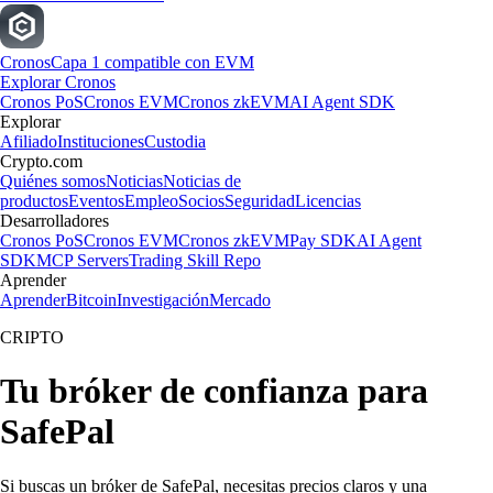
Cronos
Capa 1 compatible con EVM
Explorar Cronos
Cronos PoS
Cronos EVM
Cronos zkEVM
AI Agent SDK
Explorar
Afiliado
Instituciones
Custodia
Crypto.com
Quiénes somos
Noticias
Noticias de
productos
Eventos
Empleo
Socios
Seguridad
Licencias
Desarrolladores
Cronos PoS
Cronos EVM
Cronos zkEVM
Pay SDK
AI Agent
SDK
MCP Servers
Trading Skill Repo
Aprender
Aprender
Bitcoin
Investigación
Mercado
CRIPTO
Tu bróker de confianza para
SafePal
Si buscas un bróker de SafePal, necesitas precios claros y una