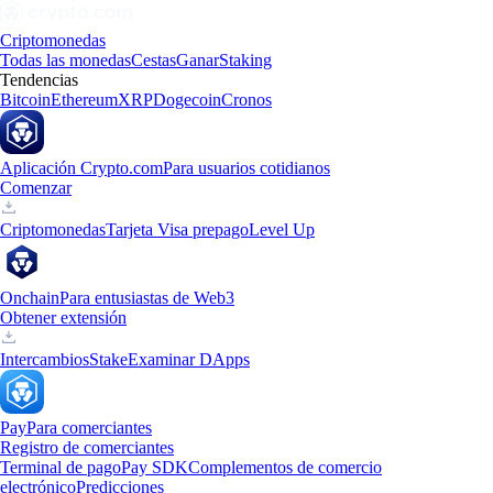
Criptomonedas
Todas las monedas
Cestas
Ganar
Staking
Tendencias
Bitcoin
Ethereum
XRP
Dogecoin
Cronos
Aplicación Crypto.com
Para usuarios cotidianos
Comenzar
Criptomonedas
Tarjeta Visa prepago
Level Up
Onchain
Para entusiastas de Web3
Obtener extensión
Intercambios
Stake
Examinar DApps
Pay
Para comerciantes
Registro de comerciantes
Terminal de pago
Pay SDK
Complementos de comercio
electrónico
Predicciones