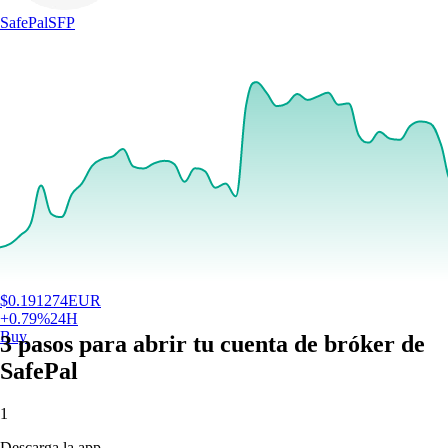
SafePal
SFP
$
0.191274
EUR
+
0.79
%
24H
Buy
3 pasos para abrir tu cuenta de bróker de
SafePal
1
Descarga la app