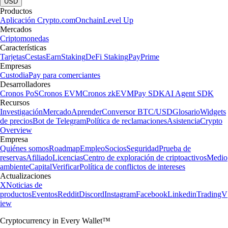
USD
Productos
Aplicación Crypto.com
Onchain
Level Up
Mercados
Criptomonedas
Características
Tarjetas
Cestas
Earn
Staking
DeFi Staking
Pay
Prime
Empresas
Custodia
Pay para comerciantes
Desarrolladores
Cronos PoS
Cronos EVM
Cronos zkEVM
Pay SDK
AI Agent SDK
Recursos
Investigación
Mercado
Aprender
Conversor BTC/USD
Glosario
Widgets
de precios
Bot de Telegram
Política de reclamaciones
Asistencia
Crypto
Overview
Empresa
Quiénes somos
Roadmap
Empleo
Socios
Seguridad
Prueba de
reservas
Afiliado
Licencias
Centro de exploración de criptoactivos
Medio
ambiente
Capital
Verificar
Política de conflictos de intereses
Actualizaciones
X
Noticias de
productos
Eventos
Reddit
Discord
Instagram
Facebook
Linkedin
TradingV
iew
Cryptocurrency in Every Wallet™