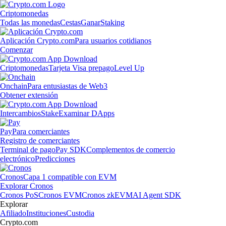
Criptomonedas
Todas las monedas
Cestas
Ganar
Staking
Aplicación Crypto.com
Para usuarios cotidianos
Comenzar
Criptomonedas
Tarjeta Visa prepago
Level Up
Onchain
Para entusiastas de Web3
Obtener extensión
Intercambios
Stake
Examinar DApps
Pay
Para comerciantes
Registro de comerciantes
Terminal de pago
Pay SDK
Complementos de comercio
electrónico
Predicciones
Cronos
Capa 1 compatible con EVM
Explorar Cronos
Cronos PoS
Cronos EVM
Cronos zkEVM
AI Agent SDK
Explorar
Afiliado
Instituciones
Custodia
Crypto.com