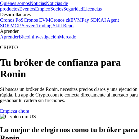
Quiénes somos
Noticias
Noticias de
productos
Eventos
Empleo
Socios
Seguridad
Licencias
Desarrolladores
Cronos PoS
Cronos EVM
Cronos zkEVM
Pay SDK
AI Agent
SDK
MCP Servers
Trading Skill Repo
Aprender
Aprender
Bitcoin
Investigación
Mercado
CRIPTO
Tu bróker de confianza para
Ronin
Si buscas un bróker de Ronin, necesitas precios claros y una ejecución
rápida. La app de Crypto.com te conecta directamente al mercado para
gestionar tu cartera sin fricciones.
Empieza ahora
Lo mejor de elegirnos como tu bróker para
Ronin