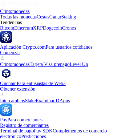
Criptomonedas
Todas las monedas
Cestas
Ganar
Staking
Tendencias
Bitcoin
Ethereum
XRP
Dogecoin
Cronos
Aplicación Crypto.com
Para usuarios cotidianos
Comenzar
Criptomonedas
Tarjeta Visa prepago
Level Up
Onchain
Para entusiastas de Web3
Obtener extensión
Intercambios
Stake
Examinar DApps
Pay
Para comerciantes
Registro de comerciantes
Terminal de pago
Pay SDK
Complementos de comercio
electrónico
Predicciones