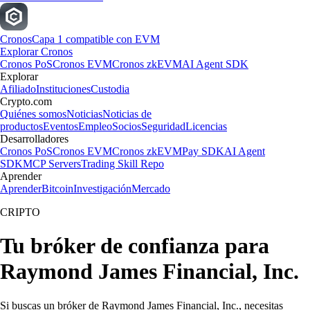
Cronos
Capa 1 compatible con EVM
Explorar Cronos
Cronos PoS
Cronos EVM
Cronos zkEVM
AI Agent SDK
Explorar
Afiliado
Instituciones
Custodia
Crypto.com
Quiénes somos
Noticias
Noticias de
productos
Eventos
Empleo
Socios
Seguridad
Licencias
Desarrolladores
Cronos PoS
Cronos EVM
Cronos zkEVM
Pay SDK
AI Agent
SDK
MCP Servers
Trading Skill Repo
Aprender
Aprender
Bitcoin
Investigación
Mercado
CRIPTO
Tu bróker de confianza para
Raymond James Financial, Inc.
Si buscas un bróker de Raymond James Financial, Inc., necesitas