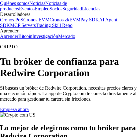
Quiénes somos
Noticias
Noticias de
productos
Eventos
Empleo
Socios
Seguridad
Licencias
Desarrolladores
Cronos PoS
Cronos EVM
Cronos zkEVM
Pay SDK
AI Agent
SDK
MCP Servers
Trading Skill Repo
Aprender
Aprender
Bitcoin
Investigación
Mercado
CRIPTO
Tu bróker de confianza para
Redwire Corporation
Si buscas un bróker de Redwire Corporation, necesitas precios claros y
una ejecución rápida. La app de Crypto.com te conecta directamente al
mercado para gestionar tu cartera sin fricciones.
Empieza ahora
Lo mejor de elegirnos como tu bróker para
Redwire Corporation