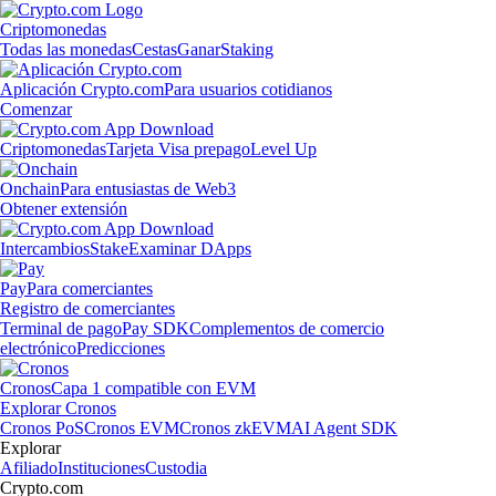
Criptomonedas
Todas las monedas
Cestas
Ganar
Staking
Aplicación Crypto.com
Para usuarios cotidianos
Comenzar
Criptomonedas
Tarjeta Visa prepago
Level Up
Onchain
Para entusiastas de Web3
Obtener extensión
Intercambios
Stake
Examinar DApps
Pay
Para comerciantes
Registro de comerciantes
Terminal de pago
Pay SDK
Complementos de comercio
electrónico
Predicciones
Cronos
Capa 1 compatible con EVM
Explorar Cronos
Cronos PoS
Cronos EVM
Cronos zkEVM
AI Agent SDK
Explorar
Afiliado
Instituciones
Custodia
Crypto.com