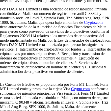
nivel de Level Up. Pueden aplicarse otras comisiones y diferenciales.
Foris DAX MT Limited es una sociedad de responsabilidad limitada
constituida en Malta con número de registro mercantil C 88392 y
domicilio social en Level 7, Spinola Park, Triq Mikiel Ang Borg, SPK
1000, St. Julians, Malta, que opera bajo el nombre de
Crypto.com
,
tiene autorización de la Autoridad de Servicios Financieros de Malta
para ejercer como proveedor de servicios de criptoactivos conforme al
Reglamento 2023/1114 relativo a los mercados de criptoactivos del
modo implementado en Malta por la Ley de mercados de criptoactivos.
Foris DAX MT Limited está autorizada para prestar los siguientes
servicios: 1. Intercambio de criptoactivos por fondos; 2. Intercambio de
criptoactivos por otros criptoactivos; 3. Recepción y transmisión de
órdenes de criptoactivos en nombre de clientes; 4. Ejecución de
órdenes de criptoactivos en nombre de clientes; 5. Servicios de
transferencia de criptoactivos en nombre de clientes; y 6. Custodia y
administración de criptoactivos en nombre de clientes.
La Cuenta de Efectivo es proporcionada por Foris MT Limited. Foris
MT Limited emite y promueve la tarjeta Visa
Crypto.com
conforme a
su licencia de miembro principal de Visa (emisión). Foris MT Limited
es una sociedad limitada constituida en Malta, con número de registro
mercantil C 90348 y oficina registrada en Level 7, Spinola Park, Triq
Mikiel Ang Borg, SPK 1000, St. Julians, Malta, debidamente