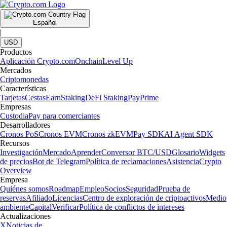
Español
|
USD
Productos
Aplicación Crypto.com
Onchain
Level Up
Mercados
Criptomonedas
Características
Tarjetas
Cestas
Earn
Staking
DeFi Staking
Pay
Prime
Empresas
Custodia
Pay para comerciantes
Desarrolladores
Cronos PoS
Cronos EVM
Cronos zkEVM
Pay SDK
AI Agent SDK
Recursos
Investigación
Mercado
Aprender
Conversor BTC/USD
Glosario
Widgets
de precios
Bot de Telegram
Política de reclamaciones
Asistencia
Crypto
Overview
Empresa
Quiénes somos
Roadmap
Empleo
Socios
Seguridad
Prueba de
reservas
Afiliado
Licencias
Centro de exploración de criptoactivos
Medio
ambiente
Capital
Verificar
Política de conflictos de intereses
Actualizaciones
X
Noticias de