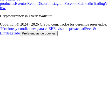
productos
Eventos
Reddit
Discord
Instagram
Facebook
Linkedin
TradingV
iew
Cryptocurrency in Every Wallet™
Copyright © 2024 - 2026 Crypto.com. Todos los derechos reservados.
Términos y condiciones para el EEE
aviso de privacidad
Fees &
Limits
Estado
Preferencias de cookies