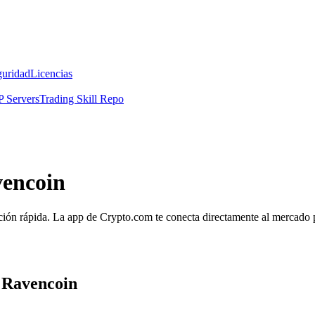
guridad
Licencias
 Servers
Trading Skill Repo
vencoin
ión rápida. La app de Crypto.com te conecta directamente al mercado par
a Ravencoin