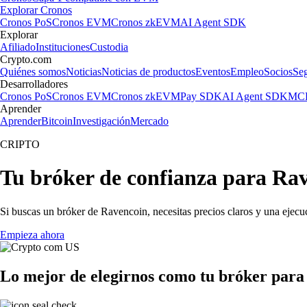
Explorar Cronos
Cronos PoS
Cronos EVM
Cronos zkEVM
AI Agent SDK
Explorar
Afiliado
Instituciones
Custodia
Crypto.com
Quiénes somos
Noticias
Noticias de productos
Eventos
Empleo
Socios
Se
Desarrolladores
Cronos PoS
Cronos EVM
Cronos zkEVM
Pay SDK
AI Agent SDK
MCP
Aprender
Aprender
Bitcoin
Investigación
Mercado
CRIPTO
Tu bróker de confianza para Ra
Si buscas un bróker de Ravencoin, necesitas precios claros y una ejecuc
Empieza ahora
Lo mejor de elegirnos como tu bróker par