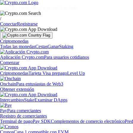
Mercados
Particulares
Empresas
Descubrir
/
Conectar
Registrarse
Criptomonedas
Todas las monedas
Cestas
Ganar
Staking
Aplicación Crypto.com
Para usuarios cotidianos
Comenzar
Criptomonedas
Tarjeta Visa prepago
Level Up
Onchain
Para entusiastas de Web3
Obtener extensión
Intercambios
Stake
Examinar DApps
Pay
Para comerciantes
Registro de comerciantes
Terminal de pago
Pay SDK
Complementos de comercio electrónico
Pred
Cronos
Capa 1 compatible con EVM