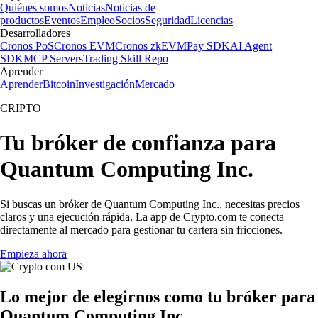
Quiénes somos
Noticias
Noticias de
productos
Eventos
Empleo
Socios
Seguridad
Licencias
Desarrolladores
Cronos PoS
Cronos EVM
Cronos zkEVM
Pay SDK
AI Agent
SDK
MCP Servers
Trading Skill Repo
Aprender
Aprender
Bitcoin
Investigación
Mercado
CRIPTO
Tu bróker de confianza para
Quantum Computing Inc.
Si buscas un bróker de Quantum Computing Inc., necesitas precios
claros y una ejecución rápida. La app de Crypto.com te conecta
directamente al mercado para gestionar tu cartera sin fricciones.
Empieza ahora
Lo mejor de elegirnos como tu bróker para
Quantum Computing Inc.