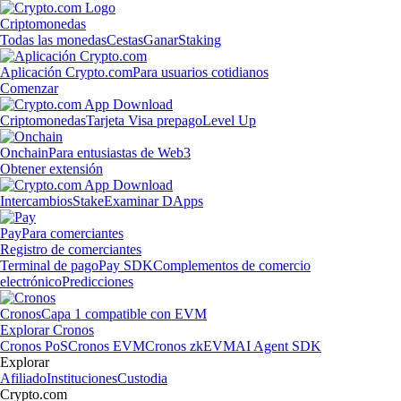
Criptomonedas
Todas las monedas
Cestas
Ganar
Staking
Aplicación Crypto.com
Para usuarios cotidianos
Comenzar
Criptomonedas
Tarjeta Visa prepago
Level Up
Onchain
Para entusiastas de Web3
Obtener extensión
Intercambios
Stake
Examinar DApps
Pay
Para comerciantes
Registro de comerciantes
Terminal de pago
Pay SDK
Complementos de comercio
electrónico
Predicciones
Cronos
Capa 1 compatible con EVM
Explorar Cronos
Cronos PoS
Cronos EVM
Cronos zkEVM
AI Agent SDK
Explorar
Afiliado
Instituciones
Custodia
Crypto.com