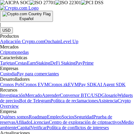
Español
|
USD
Productos
Aplicación Crypto.com
Onchain
Level Up
Mercados
Criptomonedas
Características
Tarjetas
Cestas
Earn
Staking
DeFi Staking
Pay
Prime
Empresas
Custodia
Pay para comerciantes
Desarrolladores
Cronos PoS
Cronos EVM
Cronos zkEVM
Pay SDK
AI Agent SDK
Recursos
Investigación
Mercado
Aprender
Conversor BTC/USD
Glosario
Widgets
de precios
Bot de Telegram
Política de reclamaciones
Asistencia
Crypto
Overview
Empresa
Quiénes somos
Roadmap
Empleo
Socios
Seguridad
Prueba de
reservas
Afiliado
Licencias
Centro de exploración de criptoactivos
Medio
ambiente
Capital
Verificar
Política de conflictos de intereses
Actualizaciones