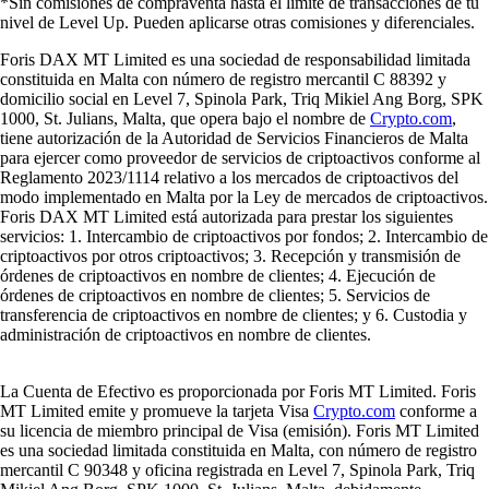
*Sin comisiones de compraventa hasta el límite de transacciones de tu
nivel de Level Up. Pueden aplicarse otras comisiones y diferenciales.
Foris DAX MT Limited es una sociedad de responsabilidad limitada
constituida en Malta con número de registro mercantil C 88392 y
domicilio social en Level 7, Spinola Park, Triq Mikiel Ang Borg, SPK
1000, St. Julians, Malta, que opera bajo el nombre de
Crypto.com
,
tiene autorización de la Autoridad de Servicios Financieros de Malta
para ejercer como proveedor de servicios de criptoactivos conforme al
Reglamento 2023/1114 relativo a los mercados de criptoactivos del
modo implementado en Malta por la Ley de mercados de criptoactivos.
Foris DAX MT Limited está autorizada para prestar los siguientes
servicios: 1. Intercambio de criptoactivos por fondos; 2. Intercambio de
criptoactivos por otros criptoactivos; 3. Recepción y transmisión de
órdenes de criptoactivos en nombre de clientes; 4. Ejecución de
órdenes de criptoactivos en nombre de clientes; 5. Servicios de
transferencia de criptoactivos en nombre de clientes; y 6. Custodia y
administración de criptoactivos en nombre de clientes.
La Cuenta de Efectivo es proporcionada por Foris MT Limited. Foris
MT Limited emite y promueve la tarjeta Visa
Crypto.com
conforme a
su licencia de miembro principal de Visa (emisión). Foris MT Limited
es una sociedad limitada constituida en Malta, con número de registro
mercantil C 90348 y oficina registrada en Level 7, Spinola Park, Triq