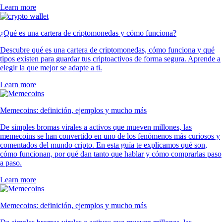
Learn more
¿Qué es una cartera de criptomonedas y cómo funciona?
Descubre qué es una cartera de criptomonedas, cómo funciona y qué
tipos existen para guardar tus criptoactivos de forma segura. Aprende a
elegir la que mejor se adapte a ti.
Learn more
Memecoins: definición, ejemplos y mucho más
De simples bromas virales a activos que mueven millones, las
memecoins se han convertido en uno de los fenómenos más curiosos y
comentados del mundo cripto. En esta guía te explicamos qué son,
cómo funcionan, por qué dan tanto que hablar y cómo comprarlas paso
a paso.
Learn more
Memecoins: definición, ejemplos y mucho más