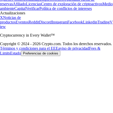
reservas
Afiliado
Licencias
Centro de exploración de criptoactivos
Medio
ambiente
Capital
Verificar
Política de conflictos de intereses
Actualizaciones
X
Noticias de
productos
Eventos
Reddit
Discord
Instagram
Facebook
Linkedin
TradingV
iew
Cryptocurrency in Every Wallet™
Copyright © 2024 - 2026 Crypto.com. Todos los derechos reservados.
Términos y condiciones para el EEE
aviso de privacidad
Fees &
Limits
Estado
Preferencias de cookies