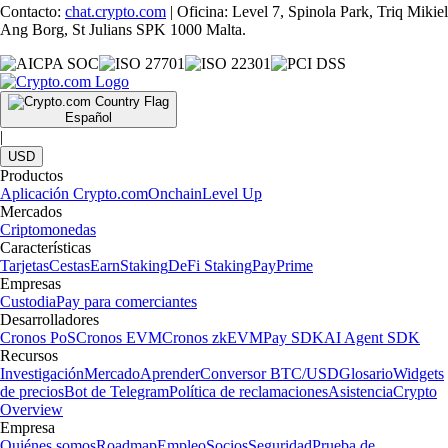
Contacto:
chat.crypto.com
| Oficina: Level 7, Spinola Park, Triq Mikiel
Ang Borg, St Julians SPK 1000 Malta.
Español
|
USD
Productos
Aplicación Crypto.com
Onchain
Level Up
Mercados
Criptomonedas
Características
Tarjetas
Cestas
Earn
Staking
DeFi Staking
Pay
Prime
Empresas
Custodia
Pay para comerciantes
Desarrolladores
Cronos PoS
Cronos EVM
Cronos zkEVM
Pay SDK
AI Agent SDK
Recursos
Investigación
Mercado
Aprender
Conversor BTC/USD
Glosario
Widgets
de precios
Bot de Telegram
Política de reclamaciones
Asistencia
Crypto
Overview
Empresa
Quiénes somos
Roadmap
Empleo
Socios
Seguridad
Prueba de