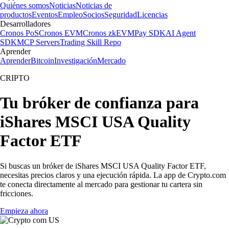
Quiénes somos
Noticias
Noticias de
productos
Eventos
Empleo
Socios
Seguridad
Licencias
Desarrolladores
Cronos PoS
Cronos EVM
Cronos zkEVM
Pay SDK
AI Agent
SDK
MCP Servers
Trading Skill Repo
Aprender
Aprender
Bitcoin
Investigación
Mercado
CRIPTO
Tu bróker de confianza para
iShares MSCI USA Quality
Factor ETF
Si buscas un bróker de iShares MSCI USA Quality Factor ETF,
necesitas precios claros y una ejecución rápida. La app de Crypto.com
te conecta directamente al mercado para gestionar tu cartera sin
fricciones.
Empieza ahora