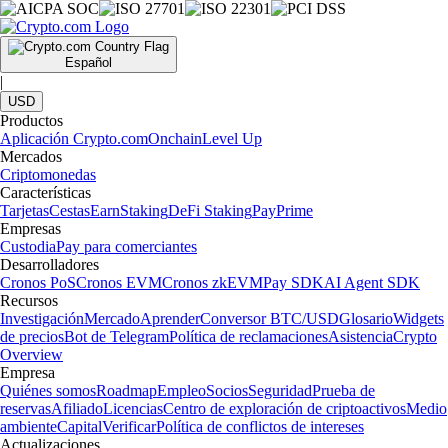
Español
|
USD
Productos
Aplicación Crypto.com
Onchain
Level Up
Mercados
Criptomonedas
Características
Tarjetas
Cestas
Earn
Staking
DeFi Staking
Pay
Prime
Empresas
Custodia
Pay para comerciantes
Desarrolladores
Cronos PoS
Cronos EVM
Cronos zkEVM
Pay SDK
AI Agent SDK
Recursos
Investigación
Mercado
Aprender
Conversor BTC/USD
Glosario
Widgets
de precios
Bot de Telegram
Política de reclamaciones
Asistencia
Crypto
Overview
Empresa
Quiénes somos
Roadmap
Empleo
Socios
Seguridad
Prueba de
reservas
Afiliado
Licencias
Centro de exploración de criptoactivos
Medio
ambiente
Capital
Verificar
Política de conflictos de intereses
Actualizaciones