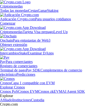
Criptomonedas
Todas las monedas
Cestas
Ganar
Staking
Aplicación Crypto.com
Para usuarios cotidianos
Comenzar
Criptomonedas
Tarjeta Visa prepago
Level Up
Onchain
Para entusiastas de Web3
Obtener extensión
Intercambios
Stake
Examinar DApps
Pay
Para comerciantes
Registro de comerciantes
Terminal de pago
Pay SDK
Complementos de comercio
electrónico
Predicciones
Cronos
Capa 1 compatible con EVM
Explorar Cronos
Cronos PoS
Cronos EVM
Cronos zkEVM
AI Agent SDK
Explorar
Afiliado
Instituciones
Custodia
Crypto.com