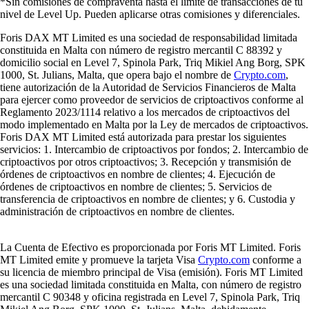
*Sin comisiones de compraventa hasta el límite de transacciones de tu
nivel de Level Up. Pueden aplicarse otras comisiones y diferenciales.
Foris DAX MT Limited es una sociedad de responsabilidad limitada
constituida en Malta con número de registro mercantil C 88392 y
domicilio social en Level 7, Spinola Park, Triq Mikiel Ang Borg, SPK
1000, St. Julians, Malta, que opera bajo el nombre de
Crypto.com
,
tiene autorización de la Autoridad de Servicios Financieros de Malta
para ejercer como proveedor de servicios de criptoactivos conforme al
Reglamento 2023/1114 relativo a los mercados de criptoactivos del
modo implementado en Malta por la Ley de mercados de criptoactivos.
Foris DAX MT Limited está autorizada para prestar los siguientes
servicios: 1. Intercambio de criptoactivos por fondos; 2. Intercambio de
criptoactivos por otros criptoactivos; 3. Recepción y transmisión de
órdenes de criptoactivos en nombre de clientes; 4. Ejecución de
órdenes de criptoactivos en nombre de clientes; 5. Servicios de
transferencia de criptoactivos en nombre de clientes; y 6. Custodia y
administración de criptoactivos en nombre de clientes.
La Cuenta de Efectivo es proporcionada por Foris MT Limited. Foris
MT Limited emite y promueve la tarjeta Visa
Crypto.com
conforme a
su licencia de miembro principal de Visa (emisión). Foris MT Limited
es una sociedad limitada constituida en Malta, con número de registro
mercantil C 90348 y oficina registrada en Level 7, Spinola Park, Triq