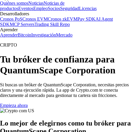
Quiénes somos
Noticias
Noticias de
productos
Eventos
Empleo
Socios
Seguridad
Licencias
Desarrolladores
Cronos PoS
Cronos EVM
Cronos zkEVM
Pay SDK
AI Agent
SDK
MCP Servers
Trading Skill Repo
Aprender
Aprender
Bitcoin
Investigación
Mercado
CRIPTO
Tu bróker de confianza para
QuantumScape Corporation
Si buscas un bróker de QuantumScape Corporation, necesitas precios
claros y una ejecución rápida. La app de Crypto.com te conecta
directamente al mercado para gestionar tu cartera sin fricciones.
Empieza ahora
Lo mejor de elegirnos como tu bróker para
QuantumScape Corporation