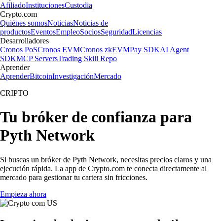
Afiliado
Instituciones
Custodia
Crypto.com
Quiénes somos
Noticias
Noticias de
productos
Eventos
Empleo
Socios
Seguridad
Licencias
Desarrolladores
Cronos PoS
Cronos EVM
Cronos zkEVM
Pay SDK
AI Agent
SDK
MCP Servers
Trading Skill Repo
Aprender
Aprender
Bitcoin
Investigación
Mercado
CRIPTO
Tu bróker de confianza para
Pyth Network
Si buscas un bróker de Pyth Network, necesitas precios claros y una
ejecución rápida. La app de Crypto.com te conecta directamente al
mercado para gestionar tu cartera sin fricciones.
Empieza ahora