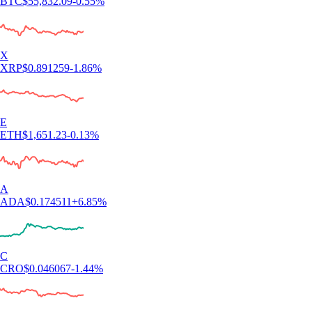
BTC
$
55,832.09
-0.55
%
X
XRP
$
0.891259
-1.86
%
E
ETH
$
1,651.23
-0.13
%
A
ADA
$
0.174511
+
6.85
%
C
CRO
$
0.046067
-1.44
%