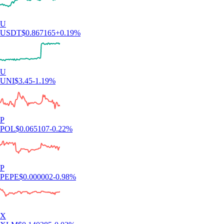
U
USDT
$
0.867165
+
0.19
%
U
UNI
$
3.45
-1.19
%
P
POL
$
0.065107
-0.22
%
P
PEPE
$
0.000002
-0.98
%
X