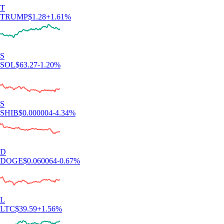
T
TRUMP
$
1.28
+
1.61
%
S
SOL
$
63.27
-1.20
%
S
SHIB
$
0.000004
-4.34
%
D
DOGE
$
0.060064
-0.67
%
L
LTC
$
39.59
+
1.56
%