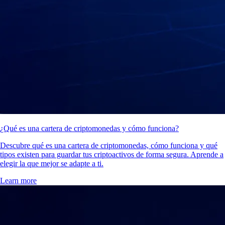
¿Qué es una cartera de criptomonedas y cómo funciona?
Descubre qué es una cartera de criptomonedas, cómo funciona y qué
tipos existen para guardar tus criptoactivos de forma segura. Aprende a
elegir la que mejor se adapte a ti.
Learn more