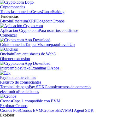
Criptomonedas
Todas las monedas
Cestas
Ganar
Staking
Tendencias
Bitcoin
Ethereum
XRP
Dogecoin
Cronos
Aplicación Crypto.com
Para usuarios cotidianos
Comenzar
Criptomonedas
Tarjeta Visa prepago
Level Up
Onchain
Para entusiastas de Web3
Obtener extensión
Intercambios
Stake
Examinar DApps
Pay
Para comerciantes
Registro de comerciantes
Terminal de pago
Pay SDK
Complementos de comercio
electrónico
Predicciones
Cronos
Capa 1 compatible con EVM
Explorar Cronos
Cronos PoS
Cronos EVM
Cronos zkEVM
AI Agent SDK
Explorar