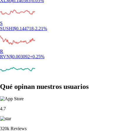
XLM
$
0.140385
-0.03
%
S
SUSHI
$
0.144718
-2.21
%
R
RVN
$
0.003092
+
0.25
%
Qué opinan nuestros usuarios
4.7
320k Reviews