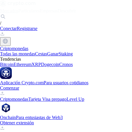
Mercados
Particulares
Empresas
Descubrir
/
Conectar
Registrarse
Criptomonedas
Todas las monedas
Cestas
Ganar
Staking
Tendencias
Bitcoin
Ethereum
XRP
Dogecoin
Cronos
Aplicación Crypto.com
Para usuarios cotidianos
Comenzar
Criptomonedas
Tarjeta Visa prepago
Level Up
Onchain
Para entusiastas de Web3
Obtener extensión