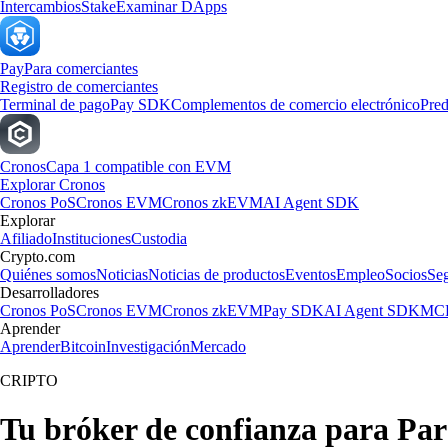
Intercambios
Stake
Examinar DApps
Pay
Para comerciantes
Registro de comerciantes
Terminal de pago
Pay SDK
Complementos de comercio electrónico
Pred
Cronos
Capa 1 compatible con EVM
Explorar Cronos
Cronos PoS
Cronos EVM
Cronos zkEVM
AI Agent SDK
Explorar
Afiliado
Instituciones
Custodia
Crypto.com
Quiénes somos
Noticias
Noticias de productos
Eventos
Empleo
Socios
Se
Desarrolladores
Cronos PoS
Cronos EVM
Cronos zkEVM
Pay SDK
AI Agent SDK
MCP
Aprender
Aprender
Bitcoin
Investigación
Mercado
CRIPTO
Tu bróker de confianza para Pa