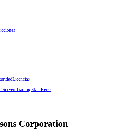
icciones
guridad
Licencias
 Servers
Trading Skill Repo
rsons Corporation