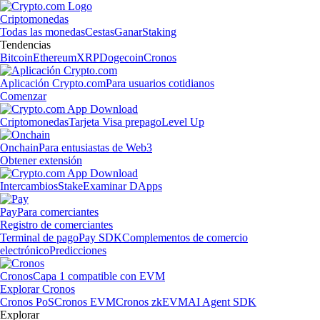
Criptomonedas
Todas las monedas
Cestas
Ganar
Staking
Tendencias
Bitcoin
Ethereum
XRP
Dogecoin
Cronos
Aplicación Crypto.com
Para usuarios cotidianos
Comenzar
Criptomonedas
Tarjeta Visa prepago
Level Up
Onchain
Para entusiastas de Web3
Obtener extensión
Intercambios
Stake
Examinar DApps
Pay
Para comerciantes
Registro de comerciantes
Terminal de pago
Pay SDK
Complementos de comercio
electrónico
Predicciones
Cronos
Capa 1 compatible con EVM
Explorar Cronos
Cronos PoS
Cronos EVM
Cronos zkEVM
AI Agent SDK
Explorar