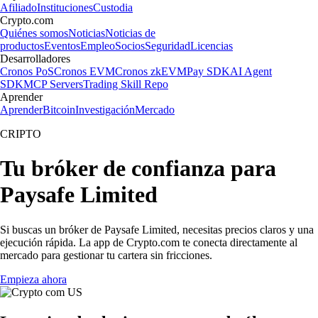
Afiliado
Instituciones
Custodia
Crypto.com
Quiénes somos
Noticias
Noticias de
productos
Eventos
Empleo
Socios
Seguridad
Licencias
Desarrolladores
Cronos PoS
Cronos EVM
Cronos zkEVM
Pay SDK
AI Agent
SDK
MCP Servers
Trading Skill Repo
Aprender
Aprender
Bitcoin
Investigación
Mercado
CRIPTO
Tu bróker de confianza para
Paysafe Limited
Si buscas un bróker de Paysafe Limited, necesitas precios claros y una
ejecución rápida. La app de Crypto.com te conecta directamente al
mercado para gestionar tu cartera sin fricciones.
Empieza ahora