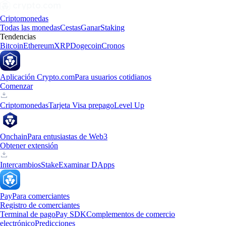
Criptomonedas
Todas las monedas
Cestas
Ganar
Staking
Tendencias
Bitcoin
Ethereum
XRP
Dogecoin
Cronos
Aplicación Crypto.com
Para usuarios cotidianos
Comenzar
Criptomonedas
Tarjeta Visa prepago
Level Up
Onchain
Para entusiastas de Web3
Obtener extensión
Intercambios
Stake
Examinar DApps
Pay
Para comerciantes
Registro de comerciantes
Terminal de pago
Pay SDK
Complementos de comercio
electrónico
Predicciones