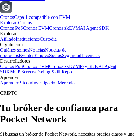
Cronos
Capa 1 compatible con EVM
Explorar Cronos
Cronos PoS
Cronos EVM
Cronos zkEVM
AI Agent SDK
Explorar
Afiliado
Instituciones
Custodia
Crypto.com
Quiénes somos
Noticias
Noticias de
productos
Eventos
Empleo
Socios
Seguridad
Licencias
Desarrolladores
Cronos PoS
Cronos EVM
Cronos zkEVM
Pay SDK
AI Agent
SDK
MCP Servers
Trading Skill Repo
Aprender
Aprender
Bitcoin
Investigación
Mercado
CRIPTO
Tu bróker de confianza para
Pocket Network
Si buscas un bróker de Pocket Network, necesitas precios claros y una