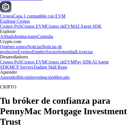
Cronos
Capa 1 compatible con EVM
Explorar Cronos
Cronos PoS
Cronos EVM
Cronos zkEVM
AI Agent SDK
Explorar
Afiliado
Instituciones
Custodia
Crypto.com
Quiénes somos
Noticias
Noticias de
productos
Eventos
Empleo
Socios
Seguridad
Licencias
Desarrolladores
Cronos PoS
Cronos EVM
Cronos zkEVM
Pay SDK
AI Agent
SDK
MCP Servers
Trading Skill Repo
Aprender
Aprender
Bitcoin
Investigación
Mercado
CRIPTO
Tu bróker de confianza para
PennyMac Mortgage Investment
Trust