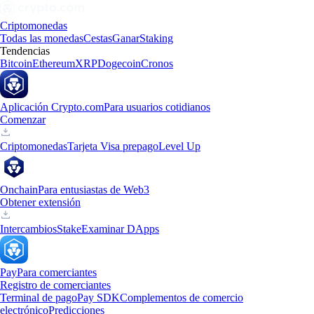
Criptomonedas
Todas las monedas
Cestas
Ganar
Staking
Tendencias
Bitcoin
Ethereum
XRP
Dogecoin
Cronos
Aplicación Crypto.com
Para usuarios cotidianos
Comenzar
Criptomonedas
Tarjeta Visa prepago
Level Up
Onchain
Para entusiastas de Web3
Obtener extensión
Intercambios
Stake
Examinar DApps
Pay
Para comerciantes
Registro de comerciantes
Terminal de pago
Pay SDK
Complementos de comercio
electrónico
Predicciones