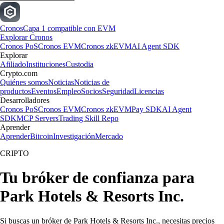
Cronos
Capa 1 compatible con EVM
Explorar Cronos
Cronos PoS
Cronos EVM
Cronos zkEVM
AI Agent SDK
Explorar
Afiliado
Instituciones
Custodia
Crypto.com
Quiénes somos
Noticias
Noticias de
productos
Eventos
Empleo
Socios
Seguridad
Licencias
Desarrolladores
Cronos PoS
Cronos EVM
Cronos zkEVM
Pay SDK
AI Agent
SDK
MCP Servers
Trading Skill Repo
Aprender
Aprender
Bitcoin
Investigación
Mercado
CRIPTO
Tu bróker de confianza para
Park Hotels & Resorts Inc.
Si buscas un bróker de Park Hotels & Resorts Inc., necesitas precios