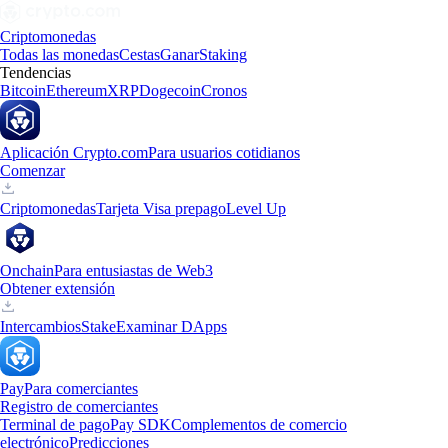
Criptomonedas
Todas las monedas
Cestas
Ganar
Staking
Tendencias
Bitcoin
Ethereum
XRP
Dogecoin
Cronos
Aplicación Crypto.com
Para usuarios cotidianos
Comenzar
Criptomonedas
Tarjeta Visa prepago
Level Up
Onchain
Para entusiastas de Web3
Obtener extensión
Intercambios
Stake
Examinar DApps
Pay
Para comerciantes
Registro de comerciantes
Terminal de pago
Pay SDK
Complementos de comercio
electrónico
Predicciones