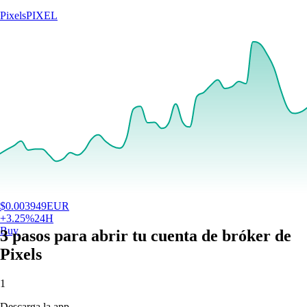
Pixels
PIXEL
$
0.003949
EUR
+
3.25
%
24H
Buy
3 pasos para abrir tu cuenta de bróker de
Pixels
1
Descarga la app