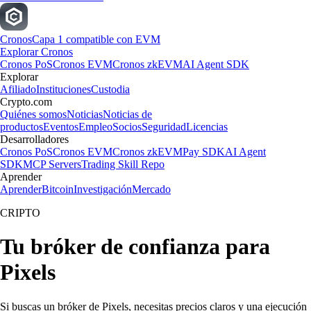
Cronos
Capa 1 compatible con EVM
Explorar Cronos
Cronos PoS
Cronos EVM
Cronos zkEVM
AI Agent SDK
Explorar
Afiliado
Instituciones
Custodia
Crypto.com
Quiénes somos
Noticias
Noticias de
productos
Eventos
Empleo
Socios
Seguridad
Licencias
Desarrolladores
Cronos PoS
Cronos EVM
Cronos zkEVM
Pay SDK
AI Agent
SDK
MCP Servers
Trading Skill Repo
Aprender
Aprender
Bitcoin
Investigación
Mercado
CRIPTO
Tu bróker de confianza para
Pixels
Si buscas un bróker de Pixels, necesitas precios claros y una ejecución