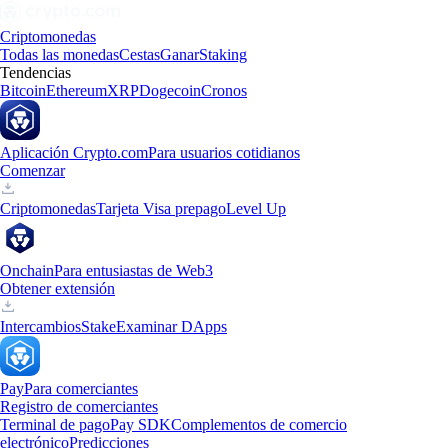
Criptomonedas
Todas las monedas
Cestas
Ganar
Staking
Tendencias
Bitcoin
Ethereum
XRP
Dogecoin
Cronos
Aplicación Crypto.com
Para usuarios cotidianos
Comenzar
Criptomonedas
Tarjeta Visa prepago
Level Up
Onchain
Para entusiastas de Web3
Obtener extensión
Intercambios
Stake
Examinar DApps
Pay
Para comerciantes
Registro de comerciantes
Terminal de pago
Pay SDK
Complementos de comercio
electrónico
Predicciones