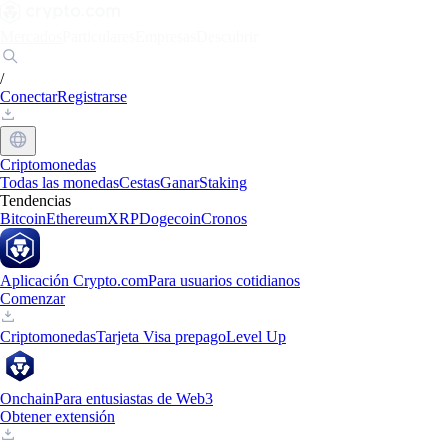
Mercados
Particulares
Empresas
Descubrir
/
Conectar
Registrarse
Criptomonedas
Todas las monedas
Cestas
Ganar
Staking
Tendencias
Bitcoin
Ethereum
XRP
Dogecoin
Cronos
Aplicación Crypto.com
Para usuarios cotidianos
Comenzar
Criptomonedas
Tarjeta Visa prepago
Level Up
Onchain
Para entusiastas de Web3
Obtener extensión