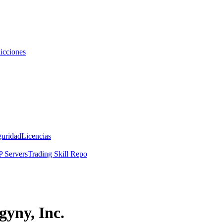
icciones
guridad
Licencias
 Servers
Trading Skill Repo
gyny, Inc.