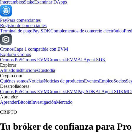
Intercambios
Stake
Examinar DApps
Pay
Para comerciantes
Registro de comerciantes
Terminal de pago
Pay SDK
Complementos de comercio electrónico
Pred
Cronos
Capa 1 compatible con EVM
Explorar Cronos
Cronos PoS
Cronos EVM
Cronos zkEVM
AI Agent SDK
Explorar
Afiliado
Instituciones
Custodia
Crypto.com
Quiénes somos
Noticias
Noticias de productos
Eventos
Empleo
Socios
Se
Desarrolladores
Cronos PoS
Cronos EVM
Cronos zkEVM
Pay SDK
AI Agent SDK
MCP
Aprender
Aprender
Bitcoin
Investigación
Mercado
CRIPTO
Tu bróker de confianza para Pro