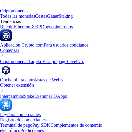
Criptomonedas
Todas las monedas
Cestas
Ganar
Staking
Tendencias
Bitcoin
Ethereum
XRP
Dogecoin
Cronos
Aplicación Crypto.com
Para usuarios cotidianos
Comenzar
Criptomonedas
Tarjeta Visa prepago
Level Up
Onchain
Para entusiastas de Web3
Obtener extensión
Intercambios
Stake
Examinar DApps
Pay
Para comerciantes
Registro de comerciantes
Terminal de pago
Pay SDK
Complementos de comercio
electrónico
Predicciones