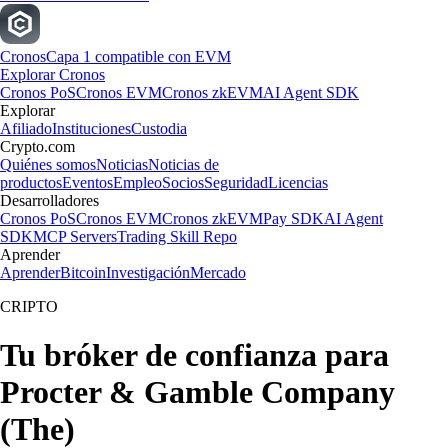
Cronos
Capa 1 compatible con EVM
Explorar Cronos
Cronos PoS
Cronos EVM
Cronos zkEVM
AI Agent SDK
Explorar
Afiliado
Instituciones
Custodia
Crypto.com
Quiénes somos
Noticias
Noticias de
productos
Eventos
Empleo
Socios
Seguridad
Licencias
Desarrolladores
Cronos PoS
Cronos EVM
Cronos zkEVM
Pay SDK
AI Agent
SDK
MCP Servers
Trading Skill Repo
Aprender
Aprender
Bitcoin
Investigación
Mercado
CRIPTO
Tu bróker de confianza para
Procter & Gamble Company
(The)