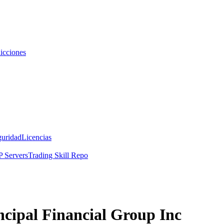
icciones
guridad
Licencias
 Servers
Trading Skill Repo
ncipal Financial Group Inc