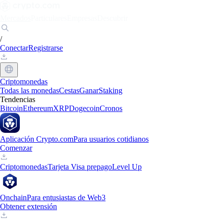
Mercados
Particulares
Empresas
Descubrir
/
Conectar
Registrarse
Criptomonedas
Todas las monedas
Cestas
Ganar
Staking
Tendencias
Bitcoin
Ethereum
XRP
Dogecoin
Cronos
Aplicación Crypto.com
Para usuarios cotidianos
Comenzar
Criptomonedas
Tarjeta Visa prepago
Level Up
Onchain
Para entusiastas de Web3
Obtener extensión