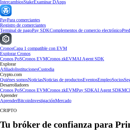
Intercambios
Stake
Examinar DApps
Pay
Para comerciantes
Registro de comerciantes
Terminal de pago
Pay SDK
Complementos de comercio electrónico
Pred
Cronos
Capa 1 compatible con EVM
Explorar Cronos
Cronos PoS
Cronos EVM
Cronos zkEVM
AI Agent SDK
Explorar
Afiliado
Instituciones
Custodia
Crypto.com
Quiénes somos
Noticias
Noticias de productos
Eventos
Empleo
Socios
Se
Desarrolladores
Cronos PoS
Cronos EVM
Cronos zkEVM
Pay SDK
AI Agent SDK
MCP
Aprender
Aprender
Bitcoin
Investigación
Mercado
CRIPTO
Tu bróker de confianza para Pri